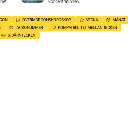
lhet!
koncentrationen.
RGON
ÖVERMORGONSHOROSKOP
VECKA
MÅNATL
G
LYCKONUMMER
KOMPATIBILITET MELLAN TECKEN
STJÄRNTECKEN