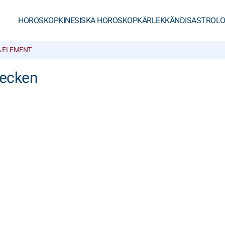
HOROSKOP
KINESISKA HOROSKOP
KÄRLEK
KÄNDISASTROLO
A ELEMENT
tecken