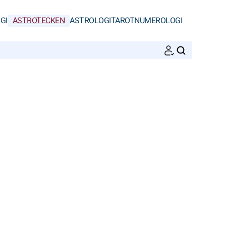
GI
ASTROTECKEN
ASTROLOGI
TAROT
NUMEROLOGI
SöK