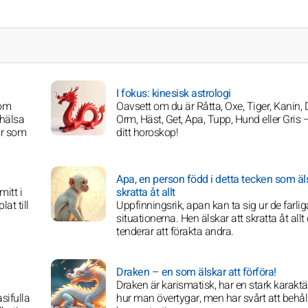
I fokus: kinesisk astrologi
nom
Oavsett om du är Råtta, Oxe, Tiger, Kanin, 
 hälsa
Orm, Häst, Get, Apa, Tupp, Hund eller Gris 
ar som
ditt horoskop!
Apa, en person född i detta tecken som äls
mitt i
skratta åt allt
at till
Uppfinningsrik, apan kan ta sig ur de farlig
situationerna. Hen älskar att skratta åt allt
tenderar att förakta andra.
Draken – en som älskar att förföra!
Draken är karismatisk, har en stark karaktä
sifulla
hur man övertygar, men har svårt att behål