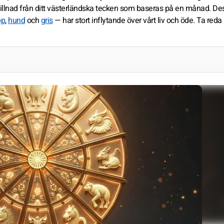
ill skillnad från ditt västerländska tecken som baseras på en månad. De
pp
,
hund
och
gris
— har stort inflytande över vårt liv och öde. Ta reda 