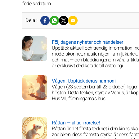
födelsedatum.
Dela :
Följ dagens nyheter och händelser
Upptäck aktuell och trendig information i
mode, skönhet, musik, nöjen, familj, kärlek,
och mat — och bläddra igenom våra artikl
är exklusivt dedikerade till astrologi.
Vågen: Upptäck deras harmoni
Vågen (23 september till 23 oktober) ligger 
hösten. Detta tecken, styrt av Venus, är koppl
Hus VII, föreningarnas hus.
Råttan — alltid i rörelse!
Råttan är det första tecknet i den kinesiska
zodiaken: dess främsta styrka är dess fanta