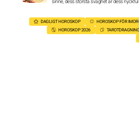
sinne, dess största svaghet är dess nyckful
DAGLIGT HOROSKOP
HOROSKOP FÖR IMO
HOROSKOP 2026
TAROTDRAGNIN