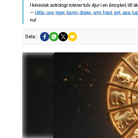
I kinesisk astrologi roterar tolv djur i en årscykel, t
—
råtta
,
oxe
,
tiger
,
kanin
,
drake
,
orm
,
häst
,
get
,
apa
,
tu
nu!
Dela :