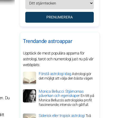
PRENUMERERA
Trendande astroappar
Upptäck de mest populära apparna för
astrologi, tarot och numerologi just nu på vår
webbplats:
Förstå astrologi idag
Astrologi gör
det möjligt att välja den bästa vägen
Monica Bellucci: Stjärnornas
påverkan och egenskaper
En titt på
en. Du
Monica Belluccis astrologiska profil:
fascinerande, intensiv och gåtfull.
itt
Siderisk eller tropisk astrologi
Två