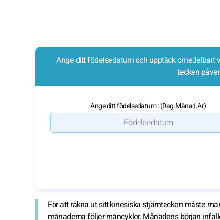
Ange ditt födelsedatum och upptäck omedelbart vilk
tecken påverk
Ange ditt födelsedatum : (Dag.Månad.År)
För att
räkna ut sitt kinesiska stjärntecken
måste man f
månaderna följer måncykler. Månadens början infal