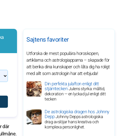
ka
Sajtens favoriter
Utforska de mest populära horoskopen,
artiklarna och astrologiapparna – skapade för
att berika dina kunskaper och låta dig ha roligt
med allt som astrologin har att erbjuda!
Din perfekta julafton enligt ditt
stjärntecken
Julens styrka: måltid,
dekoration — en lyckad jul enligt ditt
tecken
De astrologiska dragen hos Johnny
Depp
Johnny Depps astrologiska
drag avslöjar hans kreativa och
r där
komplexa personlighet.
ullmåne.