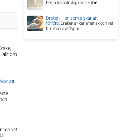
helt olika astrologiska skolor!
Draken – en som älskar att
förföra!
Draken är karismatisk och vet
hur man övertygar
Drake,
— allt om
kar att
aste
 och
r och vet
la