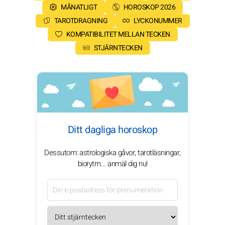
MÅNATLIGT
HOROSKOP 2026
TAROTDRAGNING
LYCKONUMMER
KOMPATIBILITET MELLAN TECKEN
STJÄRNTECKEN
Ditt dagliga horoskop
Dessutom: astrologiska gåvor, tarotläsningar,
biorytm... anmäl dig nu!