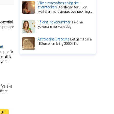
Vilken nyårsafton enligt ditt
stjärntecken
Storslagen fest, lugn
kväll eller improviserad överraskning ...
otential
Få dina lyckonummer!
Få dina
na pengar
lyckonummer varje dag!
Astrologins ursprung
Det går tillbaka
till Sumer omkring 3000 f.Kr.
t!
om par är
ör att ta
n till
 fysiska
ättre
IGT