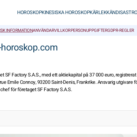
HOROSKOP
KINESISKA HOROSKOP
KÄRLEK
KÄNDISASTRO
ISK INFORMATION
ANVÄNDARVILLKOR
PERSONUPPGIFTER
GDPR-REGLER
s-horoskop.com
 SF Factory S.A.S., med ett aktiekapital på 37 000 euro, registrerat 
ue Emile Connoy, 93200 Saint-Denis, Frankrike. Ansvarig utgivare f
chef för företaget SF Factory S.A.S.