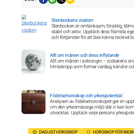
Stenbockens visdom
Stenbocken är omtänksam, försiktig, tålm
stabil och aktiv. Upptäck dess främsta eg
och förtjänster för att lära känna tecknet bä
Allt om månen och dess inflytande
Allt om månen i astrologin – zodiakens s
himlakropp som formar vardag, känslor och
Födelsehoroskop och yrkespotential
Analysen av födelsehoroskopet ger en upp
om den yrkesmässiga miljö där vi kan ko
utvecklas. Upptäck varje persons yrkespote
DAGLIGT HOROSKOP
HOROSKOP FÖR IMO