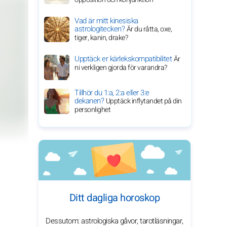
Vad är mitt kinesiska
astrologitecken?
Är du råtta, oxe,
tiger, kanin, drake?
Upptäck er kärlekskompatibilitet
Är
ni verkligen gjorda för varandra?
Tillhör du 1:a, 2:a eller 3:e
dekanen?
Upptäck inflytandet på din
personlighet
Ditt dagliga horoskop
Dessutom: astrologiska gåvor, tarotläsningar,