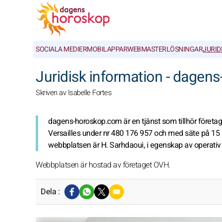
SOCIALA MEDIER
MOBILAPPAR
WEBMASTERLÖSNINGAR
JURID
Juridisk information - dagen
Skriven av Isabelle Fortes
dagens-horoskop.com är en tjänst som tillhör företaget
Versailles under nr 480 176 957 och med säte på 15 r
webbplatsen är H. Sarhdaoui, i egenskap av operativ 
Webbplatsen är hostad av företaget OVH.
Dela :