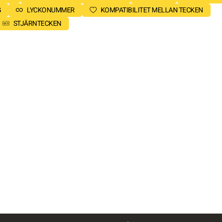
G
LYCKONUMMER
KOMPATIBILITET MELLAN TECKEN
STJÄRNTECKEN