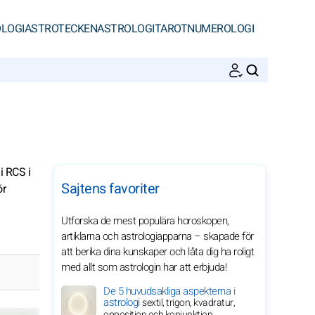
LOGI
ASTROTECKEN
ASTROLOGI
TAROT
NUMEROLOGI
SöK
i RCS i
Sajtens favoriter
ör
Utforska de mest populära horoskopen,
artiklarna och astrologiapparna – skapade för
att berika dina kunskaper och låta dig ha roligt
med allt som astrologin har att erbjuda!
De 5 huvudsakliga aspekterna i
astrologi
sextil, trigon, kvadratur,
opposition och konjunktion