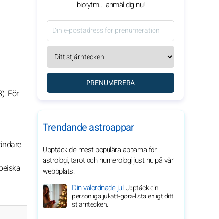
biorytm... anmäl dig nu!
PRENUMERERA
8). För
Trendande astroappar
ändare.
Upptäck de mest populära apparna för
astrologi, tarot och numerologi just nu på vår
peiska
webbplats:
Din välordnade jul
Upptäck din
personliga jul-att-göra-lista enligt ditt
stjärntecken.