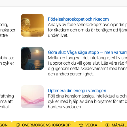
Födelsehoroskopet och rikedom
odig,
Analys av födelsehoroskopet avslöjar din p
enskaper
för rikedom och om du är benägen att tjä
ttre.
under livet.
Göra slut: Våga säga stopp — men varsam
nabbaste
Mellan er fungerar det inte längre, ert liv s
 cykler.
i uppror och du vill göra slut. Läs våra råd f
dig igenom detta skede varsamt med hänsy
den andres personlighet.
Optimera din energi i vardagen
fattning
Följ dina känslomässiga, intellektuella och
mma att
cykler med hjälp av dina biorytmer för att b
ntial.
hantera vardagen.
RGON
ÖVERMORGONSHOROSKOP
VECKA
MÅNATL