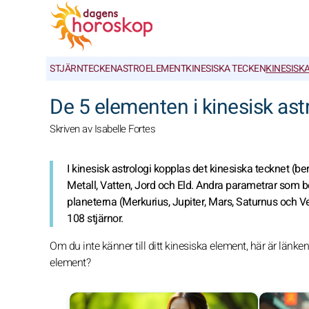
STJÄRNTECKEN
ASTROELEMENT
KINESISKA TECKEN
KINESISK
De 5 elementen i kinesisk ast
Skriven av Isabelle Fortes
I kinesisk astrologi kopplas det kinesiska tecknet (ber
Metall, Vatten, Jord och Eld. Andra parametrar som be
planeterna (Merkurius, Jupiter, Mars, Saturnus och Ve
108 stjärnor.
Om du inte känner till ditt kinesiska element, här är länken fö
element?