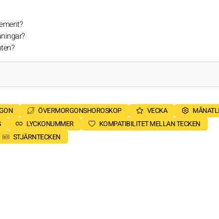
element?
aningar?
nten?
RGON
ÖVERMORGONSHOROSKOP
VECKA
MÅNATL
G
LYCKONUMMER
KOMPATIBILITET MELLAN TECKEN
STJÄRNTECKEN