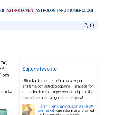
GI
ASTROTECKEN
ASTROLOGI
TAROT
NUMEROLOGI
SöK
 Trä,
Sajtens favoriter
e 5
m) och
Utforska de mest populära horoskopen,
artiklarna och astrologiapparna – skapade för
inesiska
att berika dina kunskaper och låta dig ha roligt
med allt som astrologin har att erbjuda!
Haren — en charmör som älskar att
överraska!
Haren charmar andra med
sitt lugn och sitt goda humör.