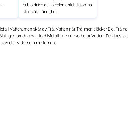
 i
och ordning ger jordelementet dig också
stor självständighet.
etall Vatten, men skär av Trä. Vatten när Trä, men släcker Eld. Trä när
Slutligen producerar Jord Metall, men absorberar Vatten. De kinesisk
ras av ett av dessa fem element.