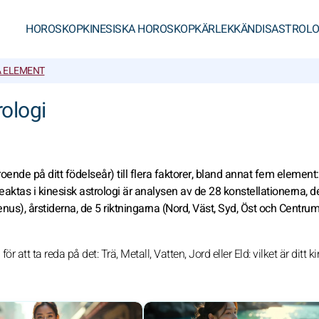
HOROSKOP
KINESISKA HOROSKOP
KÄRLEK
KÄNDISASTROLO
A ELEMENT
rologi
oende på ditt födelseår) till flera faktorer, bland annat fem element:
aktas i kinesisk astrologi är analysen av de 28 konstellationerna, d
nus), årstiderna, de 5 riktningarna (Nord, Väst, Syd, Öst och Centru
r att ta reda på det: Trä, Metall, Vatten, Jord eller Eld: vilket är ditt k