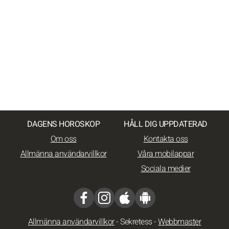
DAGENS HOROSKOP
HÅLL DIG UPPDATERAD
Om oss
Kontakta oss
Allmänna användarvillkor
Våra mobilappar
Sociala medier
Allmänna användarvillkor
-
Sekretess
-
Webbmaster