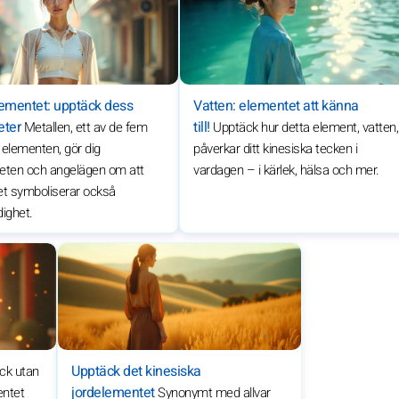
ementet: upptäck dess
Vatten: elementet att känna
eter
till!
Metallen, ett av de fem
Upptäck hur detta element, vatten,
 elementen, gör dig
påverkar ditt kinesiska tecken i
ten och angelägen om att
vardagen – i kärlek, hälsa och mer.
et symboliserar också
dighet.
Upptäck det kinesiska
ck utan
jordelementet
entet
Synonymt med allvar