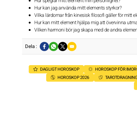
Hur speglar mitt element min personlighet?
Hur kan jag använda mitt elements styrkor?
Vilka lärdomar från kinesisk filosofi gäller för mitt 
Hur kan mitt element hjälpa mig att övervinna utm
Vilken harmoni bör jag skapa med de andra eleme
Dela :
DAGLIGT HOROSKOP
HOROSKOP FÖR IMO
HOROSKOP 2026
TAROTDRAGNIN