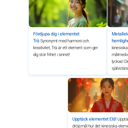
Fördjupa dig i elementet
Metallel
Trä
hemligh
Synonymt med harmoni och
kreativitet, Trä är ett element som ger
kinesiska
dig stor frihet i sinnet!
målmedve
lyckas! D
självstän
Upptäck elementet Eld!
Upptä
dröjsmål hur det kinesiska elem