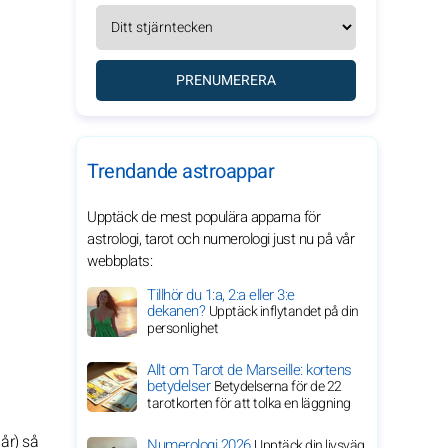
PRENUMERERA
Trendande astroappar
Upptäck de mest populära apparna för
astrologi, tarot och numerologi just nu på vår
webbplats:
Tillhör du 1:a, 2:a eller 3:e
dekanen?
Upptäck inflytandet på din
personlighet
Allt om Tarot de Marseille: kortens
betydelser
Betydelserna för de 22
tarotkorten för att tolka en läggning
år) så
Numerologi 2026
Upptäck din livsväg.