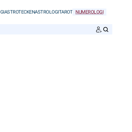
GI
ASTROTECKEN
ASTROLOGI
TAROT
NUMEROLOGI
SöK