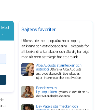
g. Med
Sajtens favoriter
i:
Utforska de mest populära horoskopen,
artiklarna och astrologiapparna – skapade för
att berika dina kunskaper och låta dig ha roligt
med allt som astrologin har att erbjuda!
Alba Augusts stjärntecken och
astrologi
Utforska Alba Augusts
astrologiska profil: Egenskaper,
stjärntecken och hennes livsöde.
Betydelsen av
Lyckopunkten
Lyckopunkten är en av
de 360 arabiska delarna.
 de
kans
Dev Patels stjärntecken och