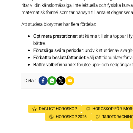
ritar vi din känslomässiga, intellektuella och fysiska kur
matematisk formel som tar hänsyn till antalet dagar seda
Att studera biorytmer har flera fördelar:
Optimera prestationer:
att känna till sina toppar i f
bättre.
Förutsäga svåra perioder:
undvik stunder av svaghet 
Förbättra beslutsfattandet:
välj rätt tidpunkter för v
Bättre välbefinnande:
förutse upp- och nedgångar fö
Dela :
DAGLIGT HOROSKOP
HOROSKOP FÖR IMO
HOROSKOP 2026
TAROTDRAGNIN