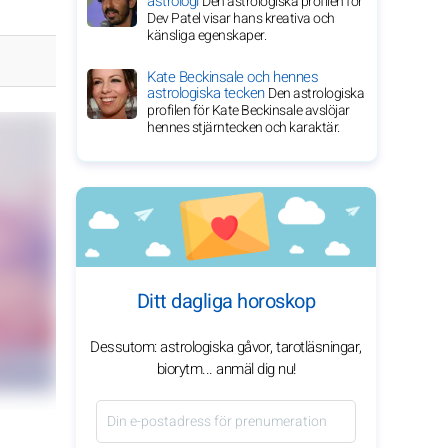
astrologi
Den astrologiska profilen för
Dev Patel visar hans kreativa och
känsliga egenskaper.
Kate Beckinsale och hennes
astrologiska tecken
Den astrologiska
profilen för Kate Beckinsale avslöjar
hennes stjärntecken och karaktär.
Ditt dagliga horoskop
Dessutom: astrologiska gåvor, tarotläsningar,
biorytm... anmäl dig nu!