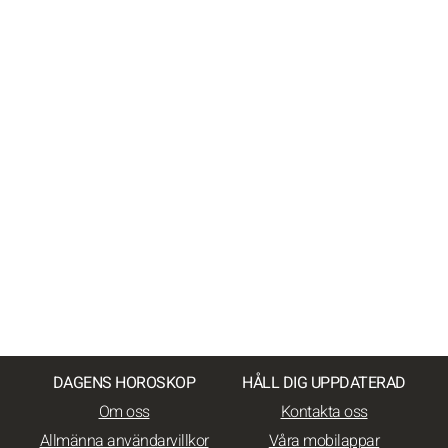
DAGENS HOROSKOP
HÅLL DIG UPPDATERAD
Om oss
Kontakta oss
Allmänna användarvillkor
Våra mobilappar