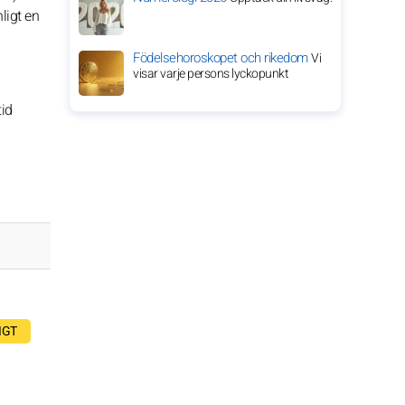
ligt en
Födelsehoroskopet och rikedom
Vi
visar varje persons lyckopunkt
tid
IGT