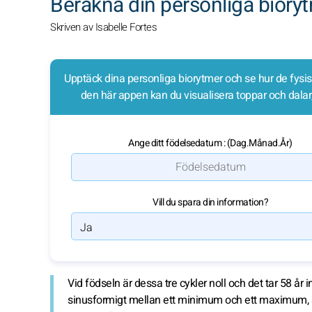
Beräkna din personliga biory
Skriven av Isabelle Fortes
Upptäck dina personliga biorytmer och se hur de fysisk
den här appen kan du visualisera toppar och dalar
Ange ditt födelsedatum : (Dag.Månad.År)
Vill du spara din information?
Vid födseln är dessa tre cykler noll och det tar 58 år
sinusformigt mellan ett minimum och ett maximum, s