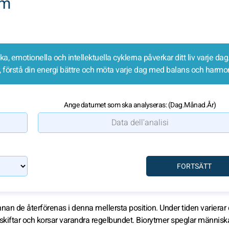
tm
a, emotionella och intellektuella cyklerna påverkar ditt liv varje da
, förstå din energi bättre och möta varje dag med balans och harmon
Ange datumet som ska analyseras: (Dag.Månad.År)
 innan de återförenas i denna mellersta position. Under tiden varierar
kiftar och korsar varandra regelbundet. Biorytmer speglar männis