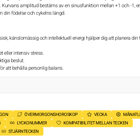
va. Kurvans amplitud bestäms av en sinusfunktion mellan +1 och -1, en
n din födelse och cykelns längd.
ysisk, känslomässig och intellektuell energi hjälper dig att planera din 
eller intensiv stress.
iktiga beslut.
r att behålla personlig balans.
RGON
ÖVERMORGONSHOROSKOP
VECKA
MÅNATL
G
LYCKONUMMER
KOMPATIBILITET MELLAN TECKEN
STJÄRNTECKEN