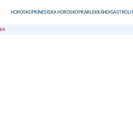
HOROSKOP
KINESISKA HOROSKOP
KÄRLEK
KÄNDISASTROLO
ER