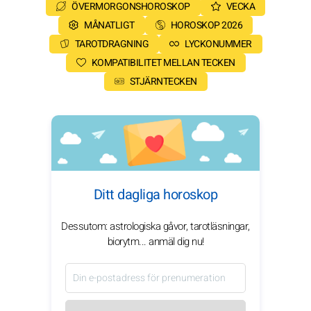
ÖVERMORGONSHOROSKOP
VECKA
MÅNATLIGT
HOROSKOP 2026
TAROTDRAGNING
LYCKONUMMER
KOMPATIBILITET MELLAN TECKEN
STJÄRNTECKEN
Ditt dagliga horoskop
Dessutom: astrologiska gåvor, tarotläsningar,
biorytm... anmäl dig nu!