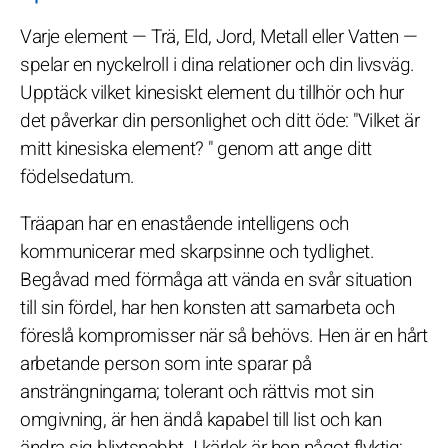
Varje element — Trä, Eld, Jord, Metall eller Vatten —
spelar en nyckelroll i dina relationer och din livsväg.
Upptäck vilket kinesiskt element du tillhör och hur
det påverkar din personlighet och ditt öde: "Vilket är
mitt kinesiska element? " genom att ange ditt
födelsedatum.
Träapan har en enastående intelligens och
kommunicerar med skarpsinne och tydlighet.
Begåvad med förmåga att vända en svår situation
till sin fördel, har hen konsten att samarbeta och
föreslå kompromisser när så behövs. Hen är en hårt
arbetande person som inte sparar på
ansträngningarna; tolerant och rättvis mot sin
omgivning, är hen ändå kapabel till list och kan
ändra sig blixtsnabbt. I kärlek är hen något flyktig;