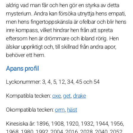
aldrig vad man får och hen gör en styrka av detta
mysterium. Andra kan försöka utnyttja hens empati,
men hens fingertoppskänsla är ofelbar och blir hens
inre kompass, vilket hindrar hen från att spreta
eftersom hen är drömmare och ibland rörig. Hen
älskar uppriktigt och, till skillnad från andra apor,
behöver ett hem.
Apans profil
Lyckonummer: 3, 4, 5, 12, 34, 45 och 54
Kompatibla tecken:
oxe
,
get
,
drake
Okompatibla tecken:
orm
,
häst
Kinesiska år: 1896, 1908, 1920, 1932, 1944, 1956,
1968, 1980, 1992, 2004, 2016, 2028, 2040, 2052,