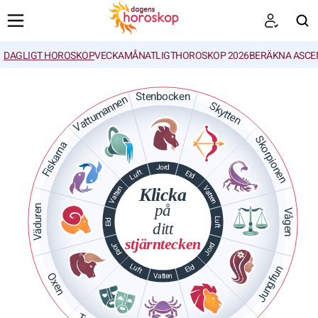
DAGLIGT HOROSKOP
VECKA
MÅNATLIGT
HOROSKOP 2026
BERÄKNA ASCE
SöK
Stenbocken
Vattumannen
Skytten
Skorpionen
Fiskarna
Jord
Luft
Eld
Vatten
Vatten
Klicka
på
Väduren
Vågen
Luft
Eld
ditt
stjärntecken
Jord
Jord
Luft
Eld
Jungfrun
Oxen
Vatten