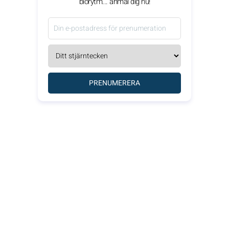
biorytm... anmäl dig nu!
PRENUMERERA