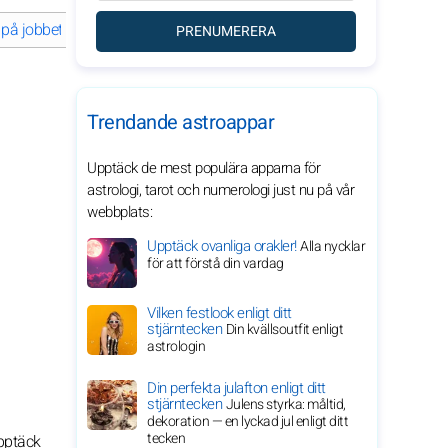
på jobbet
Haren och pengar
Haren i familjen
Haren i det socia
PRENUMERERA
Trendande astroappar
Upptäck de mest populära apparna för
astrologi, tarot och numerologi just nu på vår
webbplats:
Upptäck ovanliga orakler!
Alla nycklar
för att förstå din vardag
Vilken festlook enligt ditt
stjärntecken
Din kvällsoutfit enligt
astrologin
Din perfekta julafton enligt ditt
stjärntecken
Julens styrka: måltid,
dekoration — en lyckad jul enligt ditt
tecken
Upptäck