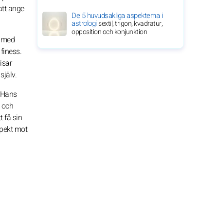
att ange
De 5 huvudsakliga aspekterna i
astrologi
sextil, trigon, kvadratur,
opposition och konjunktion
r med
finess.
isar
själv.
. Hans
l och
 få sin
spekt mot