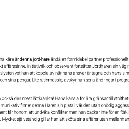
ina kära
är denna jord-hare
ändå en formidabel partner professionellt 
affärssinne. Initiativrik och observant fortsätter Jordharen sin väg
gslysten vet han att koppla av när hans ansvar är tagna och hans sinn
id och sina pengar. Lite rutinmässig, avskyr han sena ändringar i prog
ckså den mest lättkränkta! Hans känsla för ära gränsar till stolthe
munikativ finner denna Haren sin plats i världen utan onödig aggressi
nt får honom att undvika konflikter men han backar inte för en förkl
 Mycket självständig gillar han att sköta sina affärer utan mellanhan