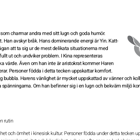
n, som charmar andra med sitt lugn och goda humör.
kt. Han avskyr bråk. Hans dominerande energi är Yin. Katt-
ågan att ta sig ur de mest delikata situationerna med
 fullt ut och undviker problem. I Kina representeras
ka värde. Även om han inte är aristokrat kommer Haren
rar. Personer födda i detta tecken uppskattar komfort.
ygg bubbla. Harens vänlighet är mycket uppskattad av vänner och koll
na spänningarna. Om han befinner sig i en lugn och bekväm miljö k
n rutin
het och ömhet i kinesisk kultur. Personer födda under detta tecken u