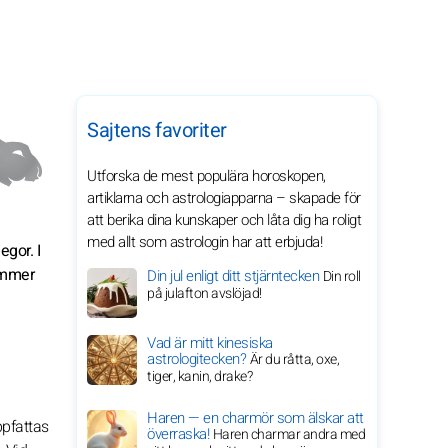
Sajtens favoriter
Utforska de mest populära horoskopen,
artiklarna och astrologiapparna – skapade för
att berika dina kunskaper och låta dig ha roligt
med allt som astrologin har att erbjuda!
egor. I
ommer
Din jul enligt ditt stjärntecken
Din roll
på julafton avslöjad!
Vad är mitt kinesiska
astrologitecken?
Är du råtta, oxe,
tiger, kanin, drake?
Haren — en charmör som älskar att
ppfattas
överraska!
Haren charmar andra med