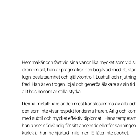
Hemmakär och fäst vid sina vanor lika mycket som vid s
ekonomiskt; han är pragmatisk och begåvad med ett starkt 
lugn, beslutsamhet och självkontroll. Lustfull och njutnin
fred. Han är en trogen, lojal och generös älskare av sin t
allt hos honom är stilla styrka.
Denna metall-hare
är den mest känslosamma av alla och o
den som inte visar respekt för denna Haren. Ärlig och kom
med subtil och mycket effektiv diplomati. Hans temperame
han anser nödvändig för sitt anseende eller för sanningen.
kärlek är han helhjärtad, mild men förlåter inte otrohet.