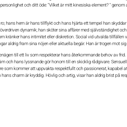
n personlighet och ditt öde: "Vilket är mitt kinesiska element? " genom 
ro; hans hem är hans tillflykt och hans hjärta ett tempel han skydda
 överdriven dynamik; han sköter sina affärer med självständighet och 
ränker hans intimitet eller diskretion. Social vid utvalda tillfällen v
ar aldrig fram sina nöjen eller aktuella begär. Han är trogen mot sig 
nägen till ett liv som respekterar hans återkommande behov av frid
äm och hans lyssnande gör honom till en skicklig rådgivare. Sensuel
 som kommer att uppvakta respektfullt och passionerat, kapabel att
hans charm är kryddig. Hövlig och artig, visar han aldrig brist på re