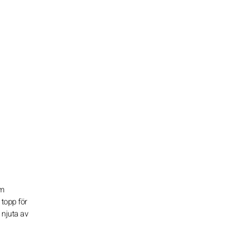
om
 topp för
 njuta av