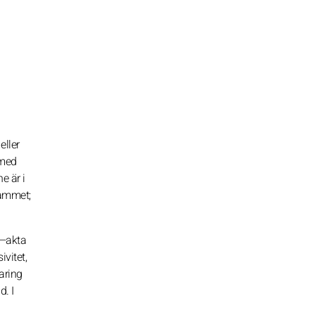
eller
 med
e är i
rammet;
t—akta
vitet,
aring
d. I