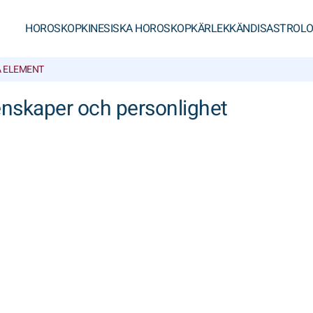
HOROSKOP
KINESISKA HOROSKOP
KÄRLEK
KÄNDISASTROLO
A ELEMENT
genskaper och personlighet