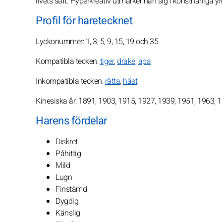
livets saft. Hyperkreativ utmärker han sig i konstnärliga
Profil för haretecknet
Lyckonummer: 1, 3, 5, 9, 15, 19 och 35
Kompatibla tecken:
tiger
,
drake
,
apa
Inkompatibla tecken:
råtta
,
häst
Kinesiska år: 1891, 1903, 1915, 1927, 1939, 1951, 1963, 
Harens fördelar
Diskret
Påhittig
Mild
Lugn
Finstämd
Dygdig
Känslig