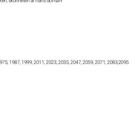
 yrken; skönheten är hans domän!
1975, 1987, 1999, 2011, 2023, 2035, 2047, 2059, 2071, 2083,2095