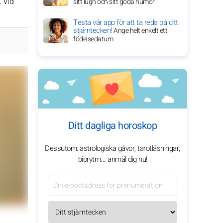
. Vid
sitt lugn och sitt goda humör.
Testa vår app för att ta reda på ditt
stjärntecken!
Ange helt enkelt ett
födelsedatum
Ditt dagliga horoskop
Dessutom: astrologiska gåvor, tarotläsningar,
biorytm... anmäl dig nu!