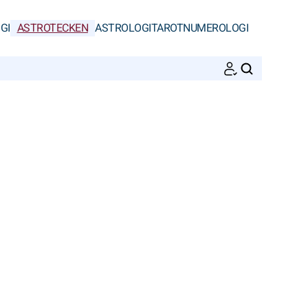
GI
ASTROTECKEN
ASTROLOGI
TAROT
NUMEROLOGI
SöK