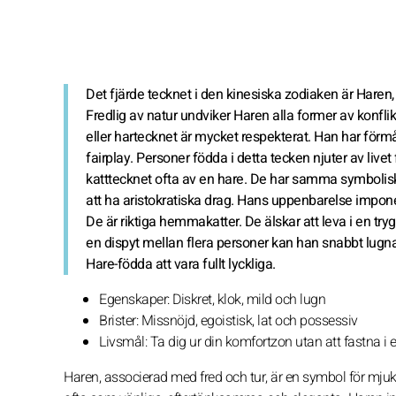
Det fjärde tecknet i den kinesiska zodiaken är Hare
Fredlig av natur undviker Haren alla former av konfli
eller hartecknet är mycket respekterat. Han har förm
fairplay. Personer födda i detta tecken njuter av livet
katttecknet ofta av en hare. De har samma symbolis
att ha aristokratiska drag. Hans uppenbarelse impone
De är riktiga hemmakatter. De älskar att leva i en tr
en dispyt mellan flera personer kan han snabbt lug
Hare-födda att vara fullt lyckliga.
Egenskaper: Diskret, klok, mild och lugn
Brister: Missnöjd, egoistisk, lat och possessiv
Livsmål: Ta dig ur din komfortzon utan att fastna i e
Haren, associerad med fred och tur, är en symbol för mjuk