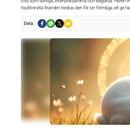
ofta som vänliga, eftertänksamma och eleganta. Haren insp
traditionella firanden hedras den för sin förmåga att ge h
Dela :