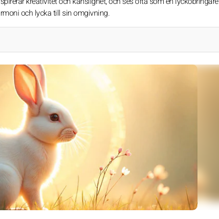
irerar kreativitet och känslighet, och ses ofta som en lyckobringare
armoni och lycka till sin omgivning.