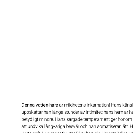
Denna vatten-hare
är mildhetens inkarnation! Hans känslor
uppskattar han långa stunder av intimitet; hans hem är han
betydligt mindre. Hans sargade temperament ger honom int
att undvika långvariga besvär och han somatiserar lätt. 