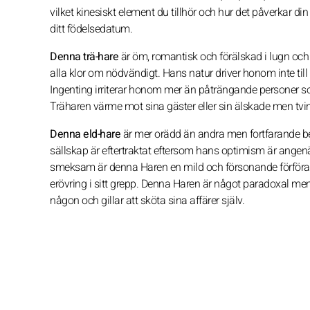
vilket kinesiskt element du tillhör och hur det påverkar di
ditt födelsedatum.
Denna trä-hare
är öm, romantisk och förälskad i lugn och 
alla klor om nödvändigt. Hans natur driver honom inte till
Ingenting irriterar honom mer än påträngande personer som k
Träharen värme mot sina gäster eller sin älskade men tving
Denna eld-hare
är mer orädd än andra men fortfarande be
sällskap är eftertraktat eftersom hans optimism är angen
smeksam är denna Haren en mild och försonande förförare
erövring i sitt grepp. Denna Haren är något paradoxal men 
någon och gillar att sköta sina affärer själv.