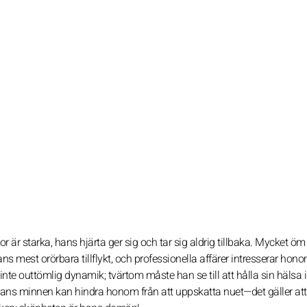
 är starka, hans hjärta ger sig och tar sig aldrig tillbaka. Mycket öm
s mest orörbara tillflykt, och professionella affärer intresserar hon
e outtömlig dynamik; tvärtom måste han se till att hålla sin hälsa i
Hans minnen kan hindra honom från att uppskatta nuet—det gäller att