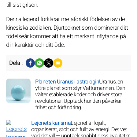
till sist grisen.
Denna legend förklarar metaforiskt födelsen av det
kinesiska zodiaken. Djurtecknet som dominerar ditt
födelseår kommer att ha ett markant inflytande på
din karaktär och ditt öde.
Dela :
Planeten Uranus i astrologin
Uranus, en
yttre planet som styr Vattumannen. Den
välter etablerade koder och driver stora
revolutioner. Upptäck hur den påverkar
frihet och förändring.
Lejonets karisma
Lejonet är lojalt,
organiserat, stolt och fullt av energi. Det vet
vad det vill — upptäck snabbt dess kvaliteter