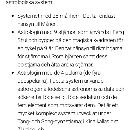
astrologiska system:
Systemet med 28 månhem. Det tar endast
hänsyn till Månen.
Astrologin med 9 stjärnor, som används i Feng
Shui och bygger på den magiska kvadraten för
en cykel på 9 år. Den tar hänsyn till riktningarna
för stjärnorna i Stora björnen samt dess
polstjärna och åtta andra stjärnor.
Astrologin med de 4 pelarna (de fyra
ödespelarna). I detta system använder
astrologerna födelsens astronomiska data och
söker efter födelsetid, födelsedatum och de
fem element som motsvarar dem. Det är ett
mycket komplext system utvecklat under
Tang- och Song-dynastierna; i Kina kallas det
Ziweidoushu.