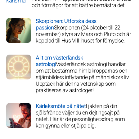
och förmågor för att bättre bemästra det!
Skorpionen: Utforska dess
passion
Skorpionen (24 oktober till 22
november) styrs av Mars och Pluto och är
kopplad till Hus VIII, huset för förnyelse.
Allt om västerländsk
astrologi
Västerländsk astrologi handlar
om att bestämma himlakropparnas och
stjärnbilders inflytande på människors liv.
Upptäck här denna vetenskap som
praktiseras av astrologer!
Kärleksmöte på nätet
I jakten på din
själsfrände väljer du en dejtingsajt på
nätet. Här är de personlighetsdrag som
kan gynna eller stjälpa dig.