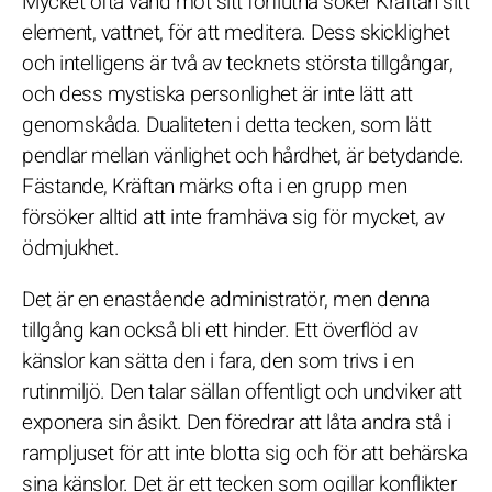
Mycket ofta vänd mot sitt förflutna söker Kräftan sitt
element, vattnet, för att meditera. Dess skicklighet
och intelligens är två av tecknets största tillgångar,
och dess mystiska personlighet är inte lätt att
genomskåda. Dualiteten i detta tecken, som lätt
pendlar mellan vänlighet och hårdhet, är betydande.
Fästande, Kräftan märks ofta i en grupp men
försöker alltid att inte framhäva sig för mycket, av
ödmjukhet.
Det är en enastående administratör, men denna
tillgång kan också bli ett hinder. Ett överflöd av
känslor kan sätta den i fara, den som trivs i en
rutinmiljö. Den talar sällan offentligt och undviker att
exponera sin åsikt. Den föredrar att låta andra stå i
rampljuset för att inte blotta sig och för att behärska
sina känslor. Det är ett tecken som ogillar konflikter