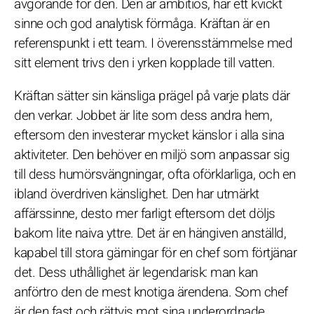
avgörande för den. Den är ambitiös, har ett kvickt
sinne och god analytisk förmåga. Kräftan är en
referenspunkt i ett team. I överensstämmelse med
sitt element trivs den i yrken kopplade till vatten.
Kräftan sätter sin känsliga prägel på varje plats där
den verkar. Jobbet är lite som dess andra hem,
eftersom den investerar mycket känslor i alla sina
aktiviteter. Den behöver en miljö som anpassar sig
till dess humörsvängningar, ofta oförklarliga, och en
ibland överdriven känslighet. Den har utmärkt
affärssinne, desto mer farligt eftersom det döljs
bakom lite naiva yttre. Det är en hängiven anställd,
kapabel till stora gärningar för en chef som förtjänar
det. Dess uthållighet är legendarisk: man kan
anförtro den de mest knotiga ärendena. Som chef
är den fast och rättvis mot sina underordnade,