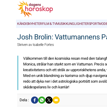
KÄNDISNYHETER
FILM & TV
MUSIK
KUNGLIGHETER
SPORT
MOD
Josh Brolin: Vattumannens P
Skriven av Isabelle Fortes
Välkommen till den kosmiska resan med den talangful
Monica, strålar han starkt som en Vattuman. Precis s
kreativitetens och ett stråk av upproriskhetens and
Med en unik blandning av karisma och djup navigera
redo att dyka ner i det astrologiska porträtt som a
skådespelares liv och karriär!
Dela :