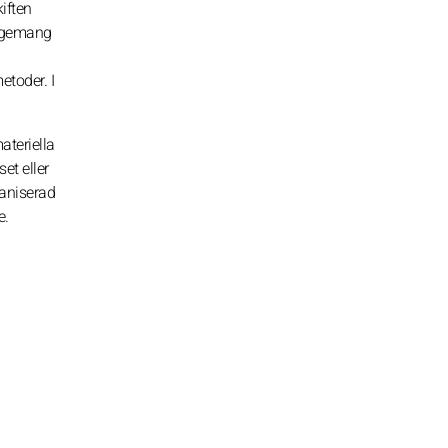
iften
ngagemang
etoder. I
ateriella
et eller
ganiserad
e.