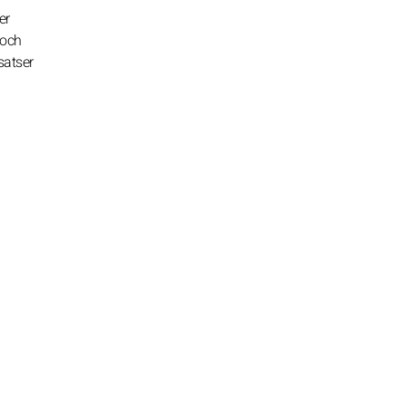
er
 och
satser