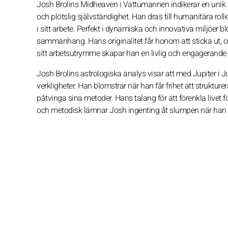
Josh Brolins Midheaven i Vattumannen indikerar en unik oc
och plötslig självständighet. Han dras till humanitära rol
i sitt arbete. Perfekt i dynamiska och innovativa miljöer b
sammanhang. Hans originalitet får honom att sticka ut, oc
sitt arbetsutrymme skapar han en livlig och engagerande
Josh Brolins astrologiska analys visar att med Jupiter i 
verkligheter. Han blomstrar när han får frihet att strukturer
påtvinga sina metoder. Hans talang för att förenkla live
och metodisk lämnar Josh ingenting åt slumpen när han ska