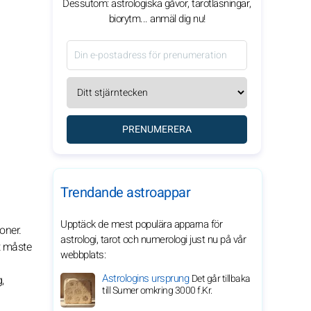
Dessutom: astrologiska gåvor, tarotläsningar,
biorytm... anmäl dig nu!
PRENUMERERA
Trendande astroappar
Upptäck de mest populära apparna för
oner.
astrologi, tarot och numerologi just nu på vår
et måste
webbplats:
Astrologins ursprung
Det går tillbaka
,
till Sumer omkring 3000 f.Kr.