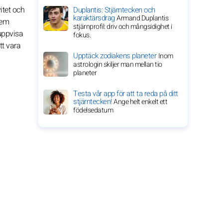
itet och
Duplantis: Stjärntecken och
karaktärsdrag
Armand Duplantis
dem
stjärnprofil: driv och mångsidighet i
uppvisa
fokus.
tt vara
Upptäck zodiakens planeter
Inom
astrologin skiljer man mellan tio
planeter
Testa vår app för att ta reda på ditt
stjärntecken!
Ange helt enkelt ett
födelsedatum