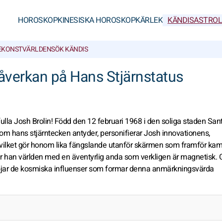
HOROSKOP
KINESISKA HOROSKOP
KÄRLEK
KÄNDISASTROL
E
KONSTVÄRLDEN
SÖK KÄNDIS
åverkan på Hans Stjärnstatus
la Josh Brolin! Född den 12 februari 1968 i den soliga staden San
om hans stjärntecken antyder, personifierar Josh innovationens,
a, vilket gör honom lika fängslande utanför skärmen som framför ka
r han världen med en äventyrlig anda som verkligen är magnetisk. G
vslöjar de kosmiska influenser som formar denna anmärkningsvärda