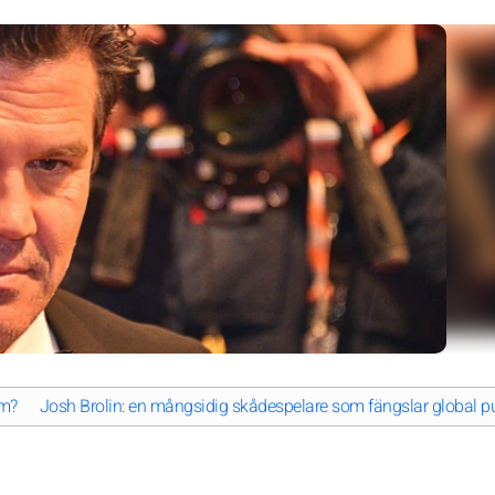
om?
Josh Brolin: en mångsidig skådespelare som fängslar global pu