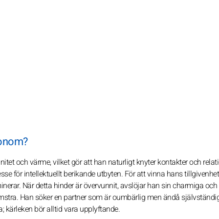
honom?
tet och värme, vilket gör att han naturligt knyter kontakter och relati
esse för intellektuellt berikande utbyten. För att vinna hans tillgivenh
minerar. När detta hinder är övervunnit, avslöjar han sin charmiga och
 blomstra. Han söker en partner som är oumbärlig men ändå självständig
kärleken bör alltid vara upplyftande.