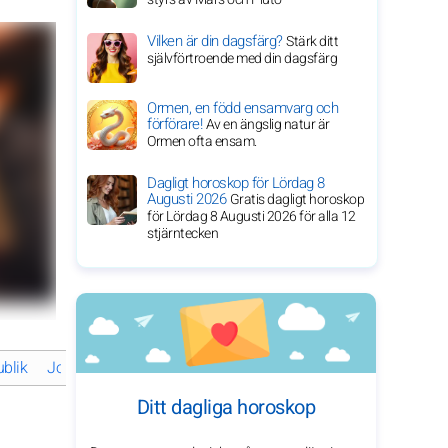
Vilken är din dagsfärg?
Stärk ditt
självförtroende med din dagsfärg
Ormen, en född ensamvarg och
förförare!
Av en ängslig natur är
Ormen ofta ensam.
Dagligt horoskop för Lördag 8
Augusti 2026
Gratis dagligt horoskop
för Lördag 8 Augusti 2026 för alla 12
stjärntecken
blik
Josh Brolin: mångsidighet och framgång inom filmindustrin
Ditt dagliga horoskop