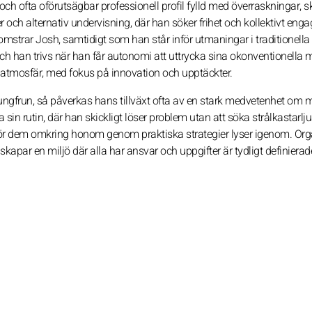
h ofta oförutsägbar professionell profil fylld med överraskningar, sk
ler och alternativ undervisning, där han söker frihet och kollektivt e
lomstrar Josh, samtidigt som han står inför utmaningar i traditionella
h han trivs när han får autonomi att uttrycka sina okonventionella m
 atmosfär, med fokus på innovation och upptäckter.
Jungfrun, så påverkas hans tillväxt ofta av en stark medvetenhet om m
a sin rutin, där han skickligt löser problem utan att söka strålkastarljus
t för dem omkring honom genom praktiska strategier lyser igenom. Or
par en miljö där alla har ansvar och uppgifter är tydligt definierad