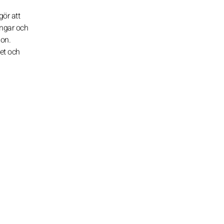
gör att
ingar och
ion.
et och