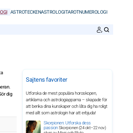
OGI
ASTROTECKEN
ASTROLOGI
TAROT
NUMEROLOGI
SöK
ta
Sajtens favoriter
meran.
Utforska de mest populära horoskopen,
ör dig
artiklarna och astrologiapparna – skapade för
att berika dina kunskaper och låta dig ha roligt
med allt som astrologin har att erbjuda!
Skorpionen: Utforska dess
passion
Skorpionen (24 okt–22 nov)
styrs av Mars och Pluto