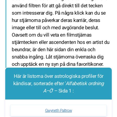
använd filtren för att gå direkt till det tecken
som intresserar dig. På några klick kan du se
hur stjärnorna påverkar deras karriär, deras
image eller till och med avgörande beslut.
Oavsett om du vill veta en filmstjärnas
stjärntecken eller ascendenten hos en artist du
beundrar, är den här sidan din enkla och
snabba ingång. Låt stjärnorna överraska dig
och upptäck en ny syn på dina favoritikoner.
Här är listorna över astrologiska profiler för
kändisar, sorterade efter '
Alfabetisk ordning
A–Ö
' – Sida 1 :
Gwyneth Paltrow