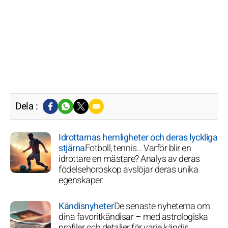
Dela :
Idrottarnas hemligheter och deras lyckliga
stjärna
Fotboll, tennis... Varför blir en
idrottare en mästare? Analys av deras
födelsehoroskop avslöjar deras unika
egenskaper.
Kändisnyheter
De senaste nyheterna om
dina favoritkändisar – med astrologiska
profiler och detaljer för varje kändis