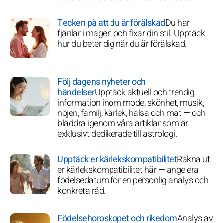
Tecken på att du är förälskad
Du har
fjärilar i magen och fixar din stil. Upptäck
hur du beter dig när du är förälskad.
Följ dagens nyheter och
händelser
Upptäck aktuell och trendig
information inom mode, skönhet, musik,
nöjen, familj, kärlek, hälsa och mat — och
bläddra igenom våra artiklar som är
exklusivt dedikerade till astrologi.
Upptäck er kärlekskompatibilitet
Räkna ut
er kärlekskompatibilitet här — ange era
födelsedatum för en personlig analys och
konkreta råd.
Födelsehoroskopet och rikedom
Analys av