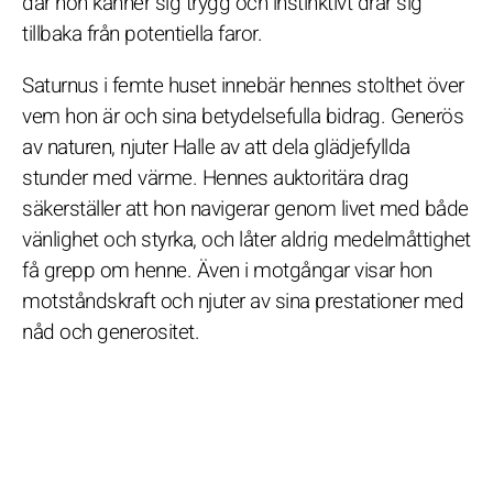
där hon känner sig trygg och instinktivt drar sig
tillbaka från potentiella faror.
Saturnus i femte huset innebär hennes stolthet över
vem hon är och sina betydelsefulla bidrag. Generös
av naturen, njuter Halle av att dela glädjefyllda
stunder med värme. Hennes auktoritära drag
säkerställer att hon navigerar genom livet med både
vänlighet och styrka, och låter aldrig medelmåttighet
få grepp om henne. Även i motgångar visar hon
motståndskraft och njuter av sina prestationer med
nåd och generositet.