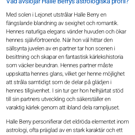
Vad avslöjar Halle Berrys astrologiska profil?
Med solen i Lejonet utstrålar Halle Berry en
fängslande blandning av sexighet och romantik.
Hennes naturliga elegans vänder huvuden och ökar
hennes självförtroende. När hon väl hittar den
sällsynta juvelen av en partner tar hon scenen i
besittning och skapar en fantastisk kärlekshistoria
som väcker beundran. Hennes partner måste
uppskatta hennes glans, vilket ger henne möjlighet
att stråla samtidigt som de delar på glädjen i
hennes tillgivenhet. I sin tur ger hon helhjärtat stöd
till sin partners utveckling och säkerställer en
varaktig kärlek genom att ibland dela rampljuset.
Halle Berry personifierar det eldröda elementet inom
astrologi, ofta präglad av en stark karaktär och ett