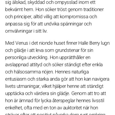
sig älskad, skyddad och ompysslad inom ett
bekvämt hem. Hon söker tröst genom traditioner
och principer, alltid villig att kompromissa och
anpassa sig för att undvika spänningar och
omvälvningar i sitt liv.
Med Venus i det nionde huset finner Halle Berry lugn
och glädje i att leva som grundstenar för sin
personliga utveckling. Hon upprätthåller en
avslappnad attityd och söker ständigt efter enkla
och hälsosamma nöjen. Hennes naturliga
entusiasm och starka anda gör att hon kan navigera
livets utmaningar, vilket hjälper henne att ständigt
upptäcka och värdera sin glädje. Genom att tro att
hon är ämnad för lycka återspeglar hennes livsstil
enkelhet, ofta med en ton av auktoritet när hon
strävar efter att positivt påverka dem runt omkring