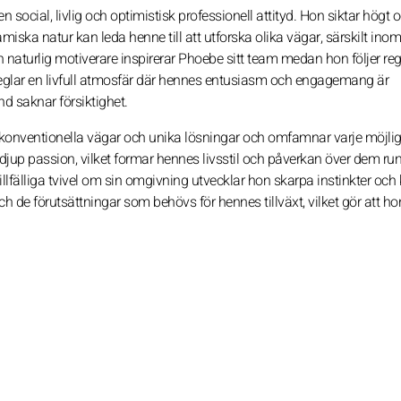
social, livlig och optimistisk professionell attityd. Hon siktar högt 
ska natur kan leda henne till att utforska olika vägar, särskilt inom f
en naturlig motiverare inspirerar Phoebe sitt team medan hon följer re
eglar en livfull atmosfär där hennes entusiasm och engagemang är
d saknar försiktighet.
onventionella vägar och unika lösningar och omfamnar varje möjlighe
djup passion, vilket formar hennes livsstil och påverkan över dem run
fälliga tvivel om sin omgivning utvecklar hon skarpa instinkter och 
 de förutsättningar som behövs för hennes tillväxt, vilket gör att ho