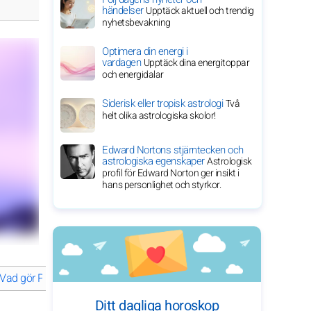
händelser
Upptäck aktuell och trendig
nyhetsbevakning
Optimera din energi i
vardagen
Upptäck dina energitoppar
och energidalar
Siderisk eller tropisk astrologi
Två
helt olika astrologiska skolor!
Edward Nortons stjärntecken och
astrologiska egenskaper
Astrologisk
profil för Edward Norton ger insikt i
hans personlighet och styrkor.
Vad gör Phoebe Bridgers till en stigande stjärna inom musiken?
Ut
Ditt dagliga horoskop