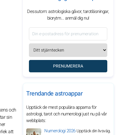
Dessutom: astrologiska gåvor, tarotläsningar,
biorytm... anmäl dig nu!
PRENUMERERA
Trendande astroappar
Upptäck de mest populära apparna för
ekens och
astrologi, tarot och numerologi just nu på vår
tar sin
webbplats:
ner
Numerologi 2026
Upptäck din livsväg.
rlek att