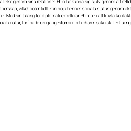
tällelse genom sina relationer. Hon lär känna sig själv genom att refle
rtnerskap, vilket potentiellt kan höja hennes sociala status genom äk
e. Med sin talang för diplomati excellerar Phoebe i att knyta kontakte
ociala natur, förfinade umgängesformer och charm säkerställer framg