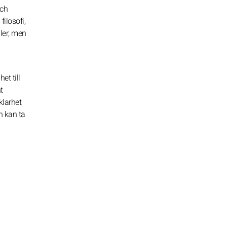
och
ilosofi,
gler, men
t till
t
klarhet
n kan ta