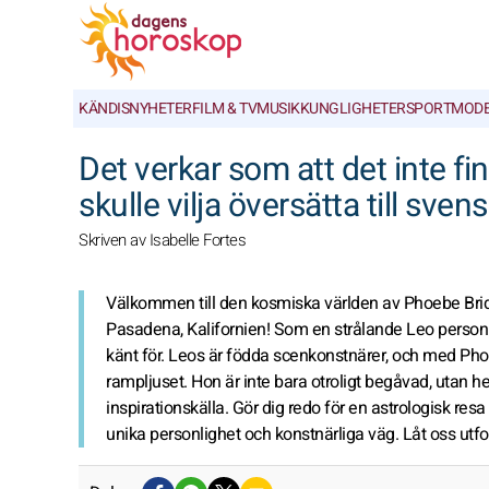
KÄNDISNYHETER
FILM & TV
MUSIK
KUNGLIGHETER
SPORT
MOD
Det verkar som att det inte f
skulle vilja översätta till svens
Skriven av Isabelle Fortes
Välkommen till den kosmiska världen av Phoebe Brid
Pasadena, Kalifornien! Som en strålande Leo personi
känt för. Leos är födda scenkonstnärer, och med Phoe
rampljuset. Hon är inte bara otroligt begåvad, utan h
inspirationskälla. Gör dig redo för en astrologisk 
unika personlighet och konstnärliga väg. Låt oss utf