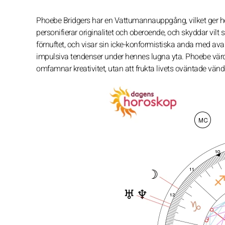
Phoebe Bridgers har en Vattumannauppgång, vilket ger h
personifierar originalitet och oberoende, och skyddar vilt s
förnuftet, och visar sin icke-konformistiska anda med av
impulsiva tendenser under hennes lugna yta. Phoebe värdera
omfamnar kreativitet, utan att frukta livets oväntade vänd