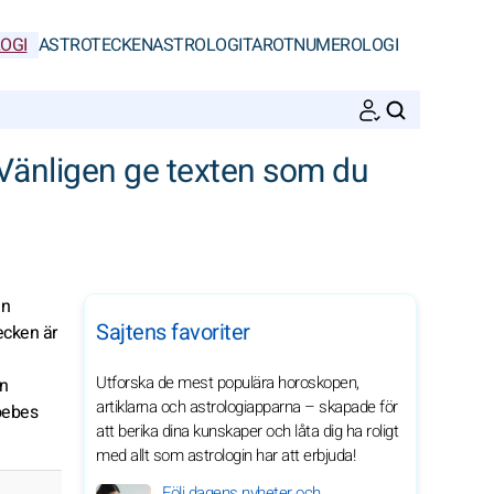
OGI
ASTROTECKEN
ASTROLOGI
TAROT
NUMEROLOGI
SöK
. Vänligen ge texten som du
en
Sajtens favoriter
ecken är
Utforska de mest populära horoskopen,
en
artiklarna och astrologiapparna – skapade för
oebes
att berika dina kunskaper och låta dig ha roligt
med allt som astrologin har att erbjuda!
Följ dagens nyheter och