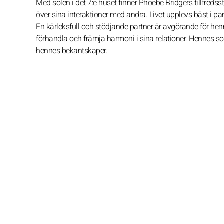
Med solen i det 7:e huset finner Phoebe Bridgers tillfredss
över sina interaktioner med andra. Livet upplevs bäst i pa
En kärleksfull och stödjande partner är avgörande för henn
förhandla och främja harmoni i sina relationer. Hennes s
hennes bekantskaper.