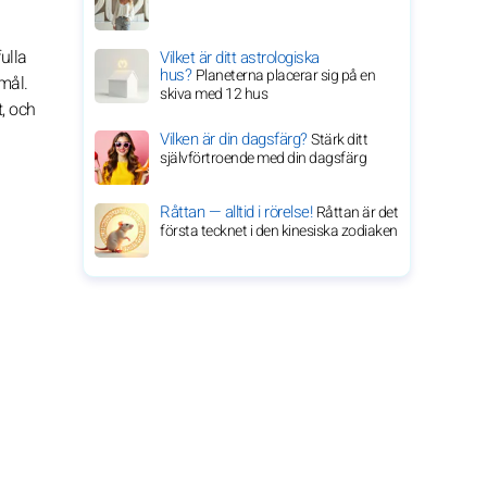
ulla
Vilket är ditt astrologiska
hus?
Planeterna placerar sig på en
mål.
skiva med 12 hus
, och
Vilken är din dagsfärg?
Stärk ditt
självförtroende med din dagsfärg
Råttan — alltid i rörelse!
Råttan är det
första tecknet i den kinesiska zodiaken