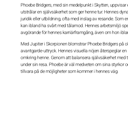
Phoebe Bridgers, med sin medelpunkt i Skytten, uppvisar en 
utstrålar en självsäkerhet som ger henne tur. Hennes dynami
juridik eller utbildning, ofta med inslag av resande. Som 
kan ibland ha svårt med tålamod. Hennes arbetsmiljö sp
avgörande för hennes karriärframgång, även om hon iblan
Med Jupiter i Skorpionen blomstrar Phoebe Bridgers på ok
avantgarde-uttryck. Hennes visuella nöjen återspeglar en 
omkring henne. Genom att balansera självsäkerhet med till
under sin resa. Phoebe är väl medveten om sina styrkor och
tillvara på de möjligheter som kommer i hennes väg.