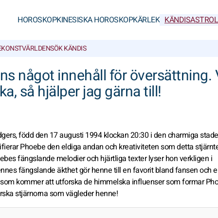
HOROSKOP
KINESISKA HOROSKOP
KÄRLEK
KÄNDISASTROL
E
KONSTVÄRLDEN
SÖK KÄNDIS
inns något innehåll för översättning
ka, så hjälper jag gärna till!
gers, född den 17 augusti 1994 klockan 20:30 i den charmiga stad
fierar Phoebe den eldiga andan och kreativiteten som detta stjärnt
bes fängslande melodier och hjärtliga texter lyser hon verkligen i
ennes fängslande äkthet gör henne till en favorit bland fansen och 
resa som kommer att utforska de himmelska influenser som formar Ph
orska stjärnorna som vägleder henne!