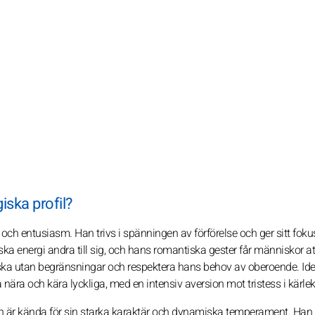
ska profil?
ch entusiasm. Han trivs i spänningen av förförelse och ger sitt fok
ka energi andra till sig, och hans romantiska gester får människor a
rska utan begränsningar och respektera hans behov av oberoende. Idea
 nära och kära lyckliga, med en intensiv aversion mot tristess i kärle
n är kända för sin starka karaktär och dynamiska temperament. Han