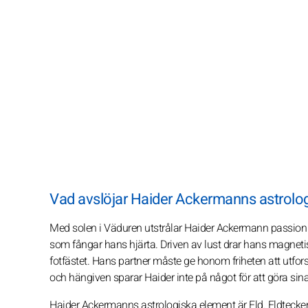
Vad avslöjar Haider Ackermanns astrologi
Med solen i Väduren utstrålar Haider Ackermann passion o
som fångar hans hjärta. Driven av lust drar hans magnetis
fotfästet. Hans partner måste ge honom friheten att utfo
och hängiven sparar Haider inte på något för att göra sina
Haider Ackermanns astrologiska element är Eld. Eldtecke