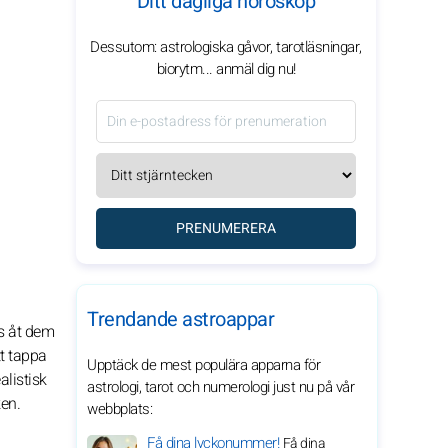
Ditt dagliga horoskop
Dessutom: astrologiska gåvor, tarotläsningar,
biorytm... anmäl dig nu!
PRENUMERERA
Trendande astroappar
us åt dem
tt tappa
Upptäck de mest populära apparna för
listisk
astrologi, tarot och numerologi just nu på vår
ken.
webbplats:
Få dina lyckonummer!
Få dina