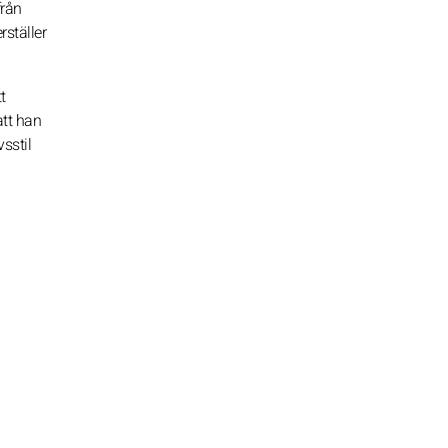
från
ställer
t
tt han
sstil