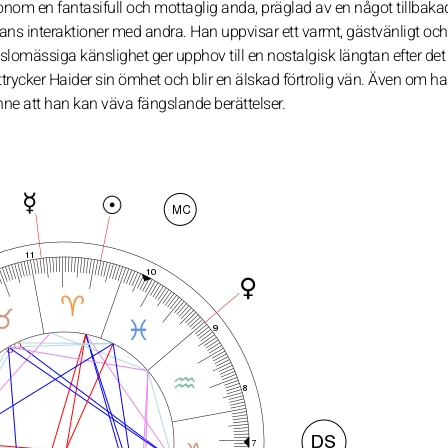
onom en fantasifull och mottaglig anda, präglad av en något tillbak
i hans interaktioner med andra. Han uppvisar ett varmt, gästvänligt och
mässiga känslighet ger upphov till en nostalgisk längtan efter det
trycker Haider sin ömhet och blir en älskad förtrolig vän. Även om h
ne att han kan väva fängslande berättelser.