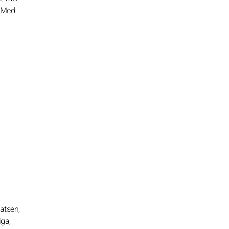
. Med
atsen,
iga,