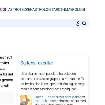
OGI
ASTROTECKEN
ASTROLOGI
TAROT
NUMEROLOGI
SöK
ars 1971
Sajtens favoriter
ivitet,
bara
Utforska de mest populära horoskopen,
a för det
artiklarna och astrologiapparna – skapade för
esa genom
att berika dina kunskaper och låta dig ha roligt
divid!
med allt som astrologin har att erbjuda!
Haren — en charmör som älskar att
överraska!
Haren charmar andra med
sitt lugn och sitt goda humör.