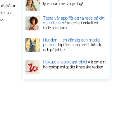
lyckonummer varje dag!
utstrålar
der av
Testa vår app för att ta reda på ditt
av
stjärntecken!
Ange helt enkelt ett
födelsedatum
Hunden — en känslig och modig
person
Upptäck hans profil i kärlek
och på jobbet
I fokus: kinesisk astrologi
Allt om ditt
horoskop enligt ditt kinesiska tecken