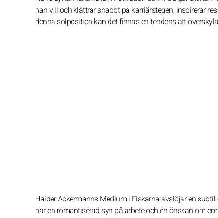
han vill och klättrar snabbt på karriärstegen, inspirerar r
denna solposition kan det finnas en tendens att överskyla d
Haider Ackermanns Medium i Fiskarna avslöjar en subtil o
har en romantiserad syn på arbete och en önskan om emot