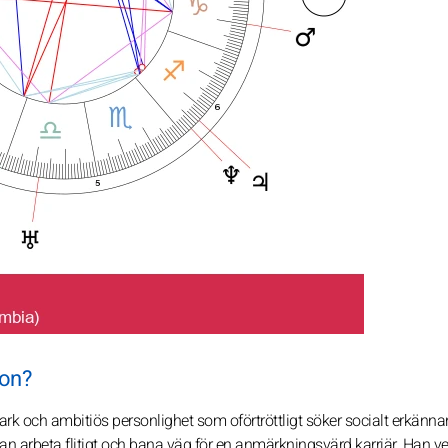
kon?
ark och ambitiös personlighet som oförtröttligt söker socialt erkänna
 arbeta flitigt och bana väg för en anmärkningsvärd karriär. Han ve