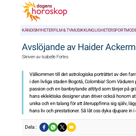
KÄNDISNYHETER
FILM & TV
MUSIK
KUNGLIGHETER
SPORT
MOD
Avslöjande av Haider Ackerm
Skriven av Isabelle Fortes
Välkommen till det astrologiska porträttet av den f
i den livliga staden Bogotá, Colombia! Som Väduren pe
passion och en banbrytande attityd som tänjer på gr
hans eklektiska designer utan driver också honom att
unika och en talang för att återuppfinna sig själv, 
hans liv och prestationer. Så låt oss dyka djupare i
Dela :