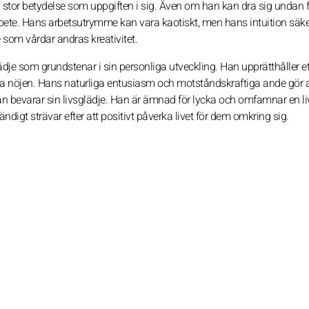
ka stor betydelse som uppgiften i sig. Även om han kan dra sig undan 
bete. Hans arbetsutrymme kan vara kaotiskt, men hans intuition säker
 som vårdar andras kreativitet.
dje som grundstenar i sin personliga utveckling. Han upprätthåller et
 nöjen. Hans naturliga entusiasm och motståndskraftiga ande gör a
 bevarar sin livsglädje. Han är ämnad för lycka och omfamnar en liv
digt strävar efter att positivt påverka livet för dem omkring sig.