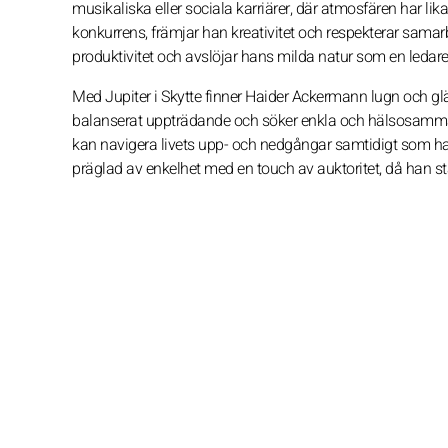
musikaliska eller sociala karriärer, där atmosfären har li
konkurrens, främjar han kreativitet och respekterar samar
produktivitet och avslöjar hans milda natur som en ledare
Med Jupiter i Skytte finner Haider Ackermann lugn och glä
balanserat uppträdande och söker enkla och hälsosamma
kan navigera livets upp- och nedgångar samtidigt som han
präglad av enkelhet med en touch av auktoritet, då han stän