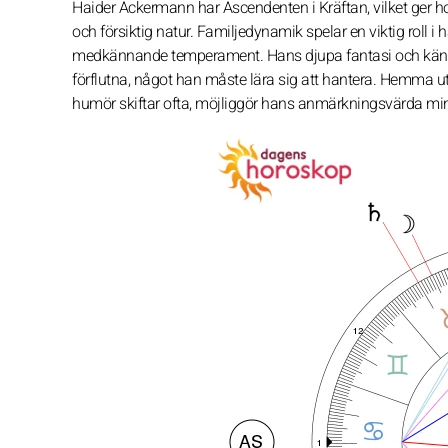
Haider Ackermann har Ascendenten i Kräftan, vilket ger h
och försiktig natur. Familjedynamik spelar en viktig roll 
medkännande temperament. Hans djupa fantasi och känslo
förflutna, något han måste lära sig att hantera. Hemma ut
humör skiftar ofta, möjliggör hans anmärkningsvärda min