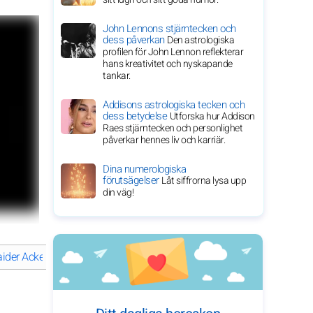
John Lennons stjärntecken och
dess påverkan
Den astrologiska
profilen för John Lennon reflekterar
hans kreativitet och nyskapande
tankar.
Addisons astrologiska tecken och
dess betydelse
Utforska hur Addison
Raes stjärntecken och personlighet
påverkar hennes liv och karriär.
Dina numerologiska
förutsägelser
Låt siffrorna lysa upp
din väg!
ider Ackermann till en modeikon?
Haider Ackermann: en resa av k