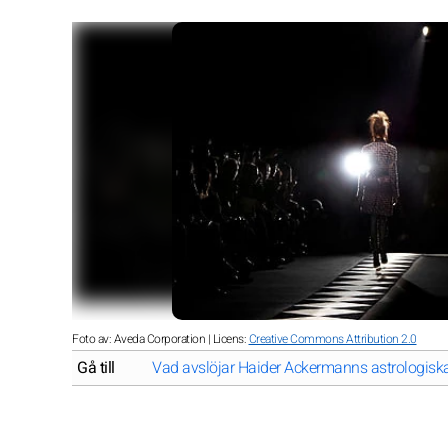
Foto av: Aveda Corporation | Licens:
Creative Commons Attribution 2.0
Gå till
Vad avslöjar Haider Ackermanns astrologiska 