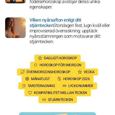
födelsehoroskop avslöjar deras unika
egenskaper.
Vilken nyårsafton enligt ditt
stjärntecken
Storslagen fest, lugn kväll eller
improviserad överraskning: upptäck
nyårsstämningen som motsvarar ditt
stjärntecken.
DAGLIGT HOROSKOP
HOROSKOP FÖR IMORGON
ÖVERMORGONSHOROSKOP
VECKA
MÅNATLIGT
HOROSKOP 2026
TAROTDRAGNING
LYCKONUMMER
KOMPATIBILITET MELLAN TECKEN
STJÄRNTECKEN