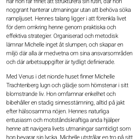
när hon får frihet att strukturera sin rutin, där hon
noggrant hanterar utmaningar utan att behöva söka
rampljuset. Hennes talang ligger i att förenkla livet
för dem omkring henne genom praktiska och
effektiva strategier. Organiserad och metodisk
lämnar Michelle inget åt slumpen, och skapar en
miljö där alla är medvetna om sina ansvarsområden
och där arbetsuppgifter är tydligt definierade.
Med Venus i det nionde huset finner Michelle
Trachtenberg lugn och glädje som hörnstenar i sitt
blomstrande liv. Hon omfamnar enkelhet och
bibehåller en stadig sinnesstämning, alltid på jakt
efter hälsosamma nöjen. Hennes naturliga
entusiasm och motståndskraftiga anda hjälper
henne att navigera livets utmaningar samtidigt som
hon bevarar sin lycka. Michelle utstrålar en tro på sitt