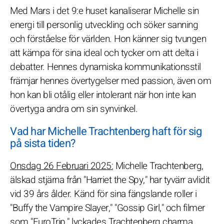
Med Mars i det 9:e huset kanaliserar Michelle sin
energi till personlig utveckling och söker sanning
och förståelse för världen. Hon känner sig tvungen
att kämpa för sina ideal och tycker om att delta i
debatter. Hennes dynamiska kommunikationsstil
främjar hennes övertygelser med passion, även om
hon kan bli otålig eller intolerant när hon inte kan
övertyga andra om sin synvinkel.
Vad har Michelle Trachtenberg haft för sig
på sista tiden?
Onsdag 26 Februari 2025:
Michelle Trachtenberg,
älskad stjärna från "Harriet the Spy," har tyvärr avlidit
vid 39 års ålder. Känd för sina fängslande roller i
"Buffy the Vampire Slayer," "Gossip Girl," och filmer
som "EuroTrip," lyckades Trachtenberg charma