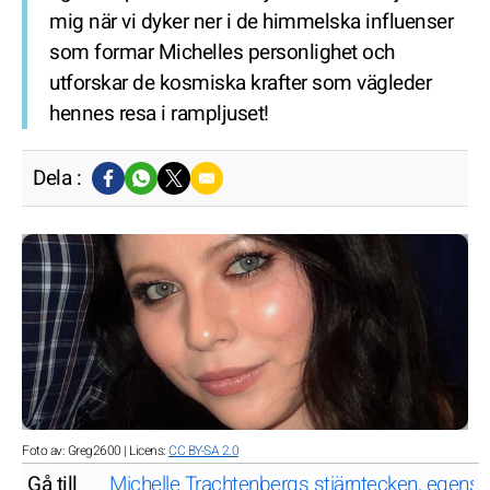
mig när vi dyker ner i de himmelska influenser
som formar Michelles personlighet och
utforskar de kosmiska krafter som vägleder
hennes resa i rampljuset!
Dela :
Foto av: Greg2600 | Licens:
CC BY-SA 2.0
Gå till
Michelle Trachtenbergs stjärntecken, egensk