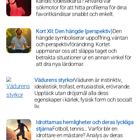
kändis födelsekarta? Använd vår
sökmotor för att hitta profilerna för dina
favoritkändisar snabbt och enkelt.
Kort XII: Den hängde (perspektiv)
Den
hängde symboliserar uppoffring, väntan
och perspektivförändring. Kortet
uppmanar oss att släppa taget och
betrakta situationer ur en annan vinkel för
att dra nya lärdomar.
Vädurens styrkor
Väduren är instinktiv,
idealistisk, trofast, entusiastisk, erövrande.
Upptäck utan dröjsmål alla dess
egenskaper i kärlek, fysisk form och socialt
liv.
Idrottarnas hemligheter och deras lyckliga
stjärna
Fotboll, tennis... Varför blir en
idrottare en mästare? Analys av deras