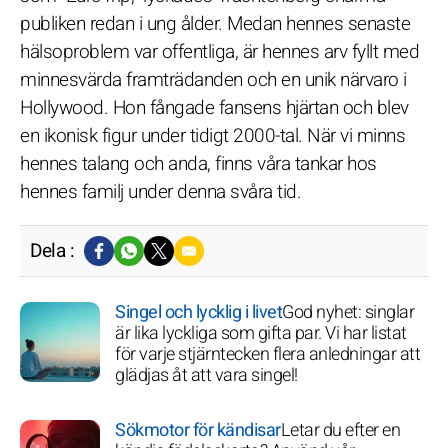
publiken redan i ung ålder. Medan hennes senaste
hälsoproblem var offentliga, är hennes arv fyllt med
minnesvärda framträdanden och en unik närvaro i
Hollywood. Hon fångade fansens hjärtan och blev
en ikonisk figur under tidigt 2000-tal. När vi minns
hennes talang och anda, finns våra tankar hos
hennes familj under denna svåra tid.
Dela :
Singel och lycklig i livet
God nyhet: singlar
är lika lyckliga som gifta par. Vi har listat
för varje stjärntecken flera anledningar att
glädjas åt att vara singel!
Sökmotor för kändisar
Letar du efter en