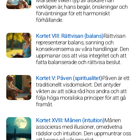
Marseille vilken typ av älskare han
verkligen är, hans begär, önskningar och
förväntningar för ett harmoniskt
förhållande.
Kortet VIII: Rättvisan (balans)
Rättvisan
representerar balans, sanning och
konsekvenserna av våra handlingar. Den
uppmanar oss att visa integritet och att
fatta balanserade och rättvisa beslut.
Kortet V: Påven (spiritualitet)
Påven är ett
traditionellt visdomskort. Det antyder
vikten av att söka råd hos andra och att
följa höga moraliska principer för att gå
framåt.
Kortet XVIII: Månen (intuition)
Månen
associeras med illusioner, omedvetna
rädslor och intuition. Den uppmuntrar oss