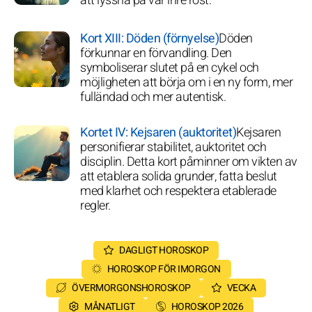
att lyssna på vår inre röst.
Kort XIII: Döden (förnyelse)
Döden
förkunnar en förvandling. Den
symboliserar slutet på en cykel och
möjligheten att börja om i en ny form, mer
fulländad och mer autentisk.
Kortet IV: Kejsaren (auktoritet)
Kejsaren
personifierar stabilitet, auktoritet och
disciplin. Detta kort påminner om vikten av
att etablera solida grunder, fatta beslut
med klarhet och respektera etablerade
regler.
DAGLIGT HOROSKOP
HOROSKOP FÖR IMORGON
ÖVERMORGONSHOROSKOP
VECKA
MÅNATLIGT
HOROSKOP 2026