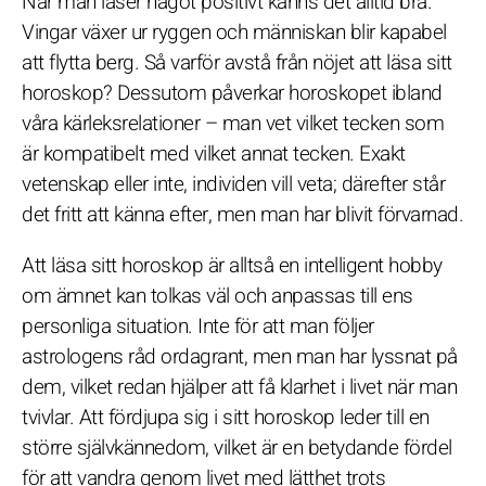
När man läser något positivt känns det alltid bra.
Vingar växer ur ryggen och människan blir kapabel
att flytta berg. Så varför avstå från nöjet att läsa sitt
horoskop? Dessutom påverkar horoskopet ibland
våra kärleksrelationer – man vet vilket tecken som
är kompatibelt med vilket annat tecken. Exakt
vetenskap eller inte, individen vill veta; därefter står
det fritt att känna efter, men man har blivit förvarnad.
Att läsa sitt horoskop är alltså en intelligent hobby
om ämnet kan tolkas väl och anpassas till ens
personliga situation. Inte för att man följer
astrologens råd ordagrant, men man har lyssnat på
dem, vilket redan hjälper att få klarhet i livet när man
tvivlar. Att fördjupa sig i sitt horoskop leder till en
större självkännedom, vilket är en betydande fördel
för att vandra genom livet med lätthet trots