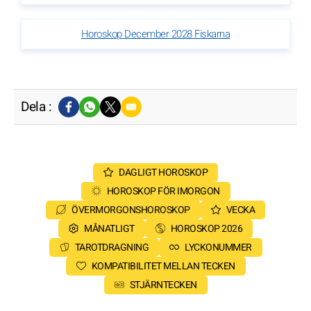
Horoskop December 2028 Fiskarna
Dela :
DAGLIGT HOROSKOP
HOROSKOP FÖR IMORGON
ÖVERMORGONSHOROSKOP
VECKA
MÅNATLIGT
HOROSKOP 2026
TAROTDRAGNING
LYCKONUMMER
KOMPATIBILITET MELLAN TECKEN
STJÄRNTECKEN