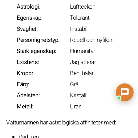
Astrologi:
Lufttecken
Egenskap:
Tolerant
Svaghet:
Instabil
Personlighetstyp:
Rebell och nyfiken
Stark egenskap:
Humanitär
Existens:
Jag agerar
Kropp:
Ben, hälar
Färg:
Grå
Ädelsten:
Kristall
Metall:
Uran
Vattumannen har astrologiska affiniteter med:
Väduren