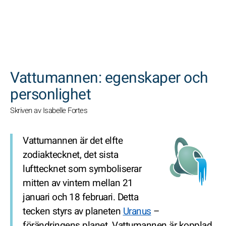
SöK
Vattumannen: egenskaper och
personlighet
Skriven av Isabelle Fortes
Vattumannen är det elfte
zodiaktecknet, det sista
lufttecknet som symboliserar
mitten av vintern mellan 21
januari och 18 februari. Detta
tecken styrs av planeten
Uranus
–
förändringens planet. Vattumannen är kopplad