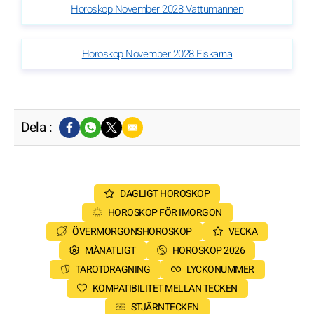
Horoskop November 2028 Vattumannen
Horoskop November 2028 Fiskarna
Dela :
DAGLIGT HOROSKOP
HOROSKOP FÖR IMORGON
ÖVERMORGONSHOROSKOP
VECKA
MÅNATLIGT
HOROSKOP 2026
TAROTDRAGNING
LYCKONUMMER
KOMPATIBILITET MELLAN TECKEN
STJÄRNTECKEN