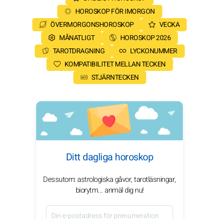
HOROSKOP FÖR IMORGON
ÖVERMORGONSHOROSKOP
VECKA
MÅNATLIGT
HOROSKOP 2026
TAROTDRAGNING
LYCKONUMMER
KOMPATIBILITET MELLAN TECKEN
STJÄRNTECKEN
Ditt dagliga horoskop
Dessutom: astrologiska gåvor, tarotläsningar,
biorytm... anmäl dig nu!