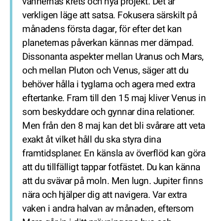
vännernas krets och nya projekt. Det är
verkligen läge att satsa. Fokusera särskilt på
månadens första dagar, för efter det kan
planeternas påverkan kännas mer dämpad.
Dissonanta aspekter mellan Uranus och Mars,
och mellan Pluton och Venus, säger att du
behöver hålla i tyglarna och agera med extra
eftertanke. Fram till den 15 maj kliver Venus in
som beskyddare och gynnar dina relationer.
Men från den 8 maj kan det bli svårare att veta
exakt åt vilket håll du ska styra dina
framtidsplaner. En känsla av överflöd kan göra
att du tillfälligt tappar fotfästet. Du kan känna
att du svävar på moln. Men lugn. Jupiter finns
nära och hjälper dig att navigera. Var extra
vaken i andra halvan av månaden, eftersom