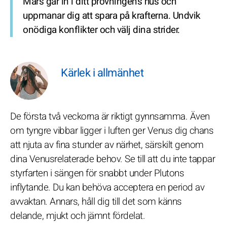
Mars går in i ditt prövningens hus och
uppmanar dig att spara på krafterna. Undvik
onödiga konflikter och välj dina strider.
Kärlek i allmänhet
De första två veckorna är riktigt gynnsamma. Även
om tyngre vibbar ligger i luften ger Venus dig chans
att njuta av fina stunder av närhet, särskilt genom
dina Venusrelaterade behov. Se till att du inte tappar
styrfarten i sängen för snabbt under Plutons
inflytande. Du kan behöva acceptera en period av
avvaktan. Annars, håll dig till det som känns
delande, mjukt och jämnt fördelat.