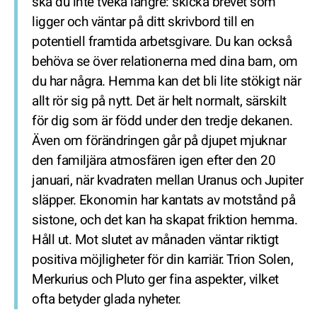
ska du inte tveka längre: skicka brevet som
ligger och väntar på ditt skrivbord till en
potentiell framtida arbetsgivare. Du kan också
behöva se över relationerna med dina barn, om
du har några. Hemma kan det bli lite stökigt när
allt rör sig på nytt. Det är helt normalt, särskilt
för dig som är född under den tredje dekanen.
Även om förändringen går på djupet mjuknar
den familjära atmosfären igen efter den 20
januari, när kvadraten mellan Uranus och Jupiter
släpper. Ekonomin har kantats av motstånd på
sistone, och det kan ha skapat friktion hemma.
Håll ut. Mot slutet av månaden väntar riktigt
positiva möjligheter för din karriär. Trion Solen,
Merkurius och Pluto ger fina aspekter, vilket
ofta betyder glada nyheter.