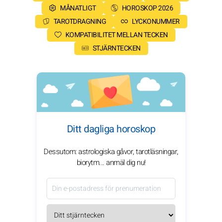
MÅNATLIGT
HOROSKOP 2026
TAROTDRAGNING
LYCKONUMMER
KOMPATIBILITET MELLAN TECKEN
STJÄRNTECKEN
Ditt dagliga horoskop
Dessutom: astrologiska gåvor, tarotläsningar,
biorytm... anmäl dig nu!