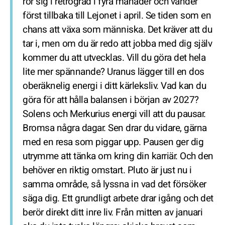
rör sig i retrograd i fyra månader och vänder
först tillbaka till Lejonet i april. Se tiden som en
chans att växa som människa. Det kräver att du
tar i, men om du är redo att jobba med dig själv
kommer du att utvecklas. Vill du göra det hela
lite mer spännande? Uranus lägger till en dos
oberäknelig energi i ditt kärleksliv. Vad kan du
göra för att hålla balansen i början av 2027?
Solens och Merkurius energi vill att du pausar.
Bromsa några dagar. Sen drar du vidare, gärna
med en resa som piggar upp. Pausen ger dig
utrymme att tänka om kring din karriär. Och den
behöver en riktig omstart. Pluto är just nu i
samma område, så lyssna in vad det försöker
säga dig. Ett grundligt arbete drar igång och det
berör direkt ditt inre liv. Från mitten av januari