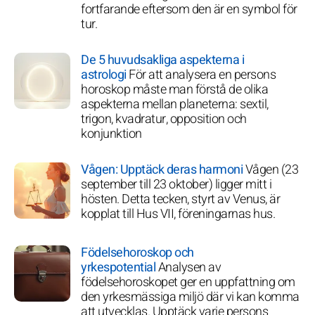
fortfarande eftersom den är en symbol för
tur.
De 5 huvudsakliga aspekterna i
astrologi
För att analysera en persons
horoskop måste man förstå de olika
aspekterna mellan planeterna: sextil,
trigon, kvadratur, opposition och
konjunktion
Vågen: Upptäck deras harmoni
Vågen (23
september till 23 oktober) ligger mitt i
hösten. Detta tecken, styrt av Venus, är
kopplat till Hus VII, föreningarnas hus.
Födelsehoroskop och
yrkespotential
Analysen av
födelsehoroskopet ger en uppfattning om
den yrkesmässiga miljö där vi kan komma
att utvecklas. Upptäck varje persons