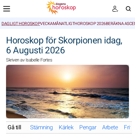
DAGLIGT HOROSKOP
VECKA
MÅNATLIGT
HOROSKOP 2026
BERÄKNA ASCE
SöK
Horoskop för Skorpionen idag,
6 Augusti 2026
Skriven av Isabelle Fortes
Gå till
Stämning
Kärlek
Pengar
Arbete
Friti