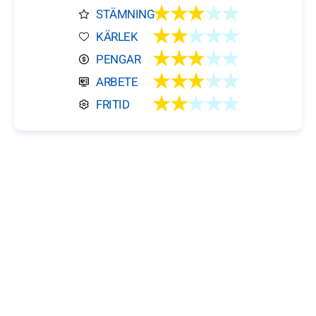
★★★
★★
STÄMNING
★★
★★★
KÄRLEK
★★★
★★
PENGAR
★★★
★★
ARBETE
★★
★★★
FRITID