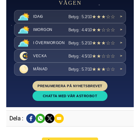
VÅGEN
★★★☆☆
Betyg : 5.2/10
IDAG
>
★★☆☆☆
Betyg : 4.4/10
IMORGON
>
★★★☆☆
Betyg : 5.2/10
I ÖVERMORGON
>
★★☆☆☆
Betyg : 4.5/10
VECKA
>
★★★☆☆
Betyg : 5.7/10
MÅNAD
>
PRENUMERERA PÅ NYHETSBREVET
CHATTA MED VÅR ASTROBOT
Dela :