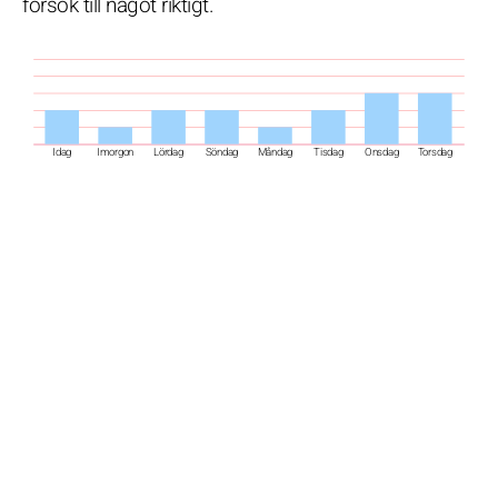
försök till något riktigt.
Idag
Imorgon
Lördag
Söndag
Måndag
Tisdag
Onsdag
Torsdag