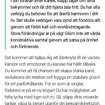
I din strävan efter kärlek, släpp taget om dina
bekymmer och låt ditt hjärta tala fritt. Du har alla
verktyg du behöver för att återfå harmonin i ditt
liv. Det skulle verkligen vara synd att förstöra allt
genom att förbli kall och avståndstagande.
Stora förändringar är på väg! Glöm inte att vårda
konstruktiva samtal genom att satsa på ömhet
och förtroende.
Det kommer att hjälpa dig att återknyta till de vackra
känslor och emotioner du kanske har hållit tillbaka.
Du kommer att få chansen att skapa starka band,
revitalisera din relation och bygga en stabilare grund
för ert parförhållande. För er som är singlar,
förbered er på en ny början! Du har möjligheten att
hitta lycka med lugn och ro. Så, släpp dina oroande
tankar, våga ta steget utanför din bekvämlighetszon,