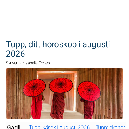
SöK
Tupp, ditt horoskop i augusti
2026
Skriven av Isabelle Fortes
Gå till
Tupp: kärlek i Augusti 2026
Tupp: ekonomi