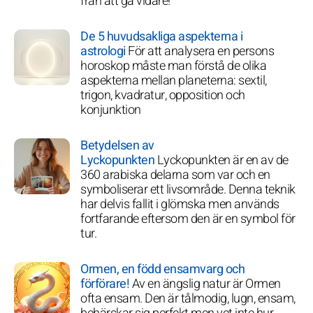
från att gå vidare!
De 5 huvudsakliga aspekterna i
astrologi
För att analysera en persons
horoskop måste man förstå de olika
aspekterna mellan planeterna: sextil,
trigon, kvadratur, opposition och
konjunktion
Betydelsen av
Lyckopunkten
Lyckopunkten är en av de
360 arabiska delarna som var och en
symboliserar ett livsområde. Denna teknik
har delvis fallit i glömska men används
fortfarande eftersom den är en symbol för
tur.
Ormen, en född ensamvarg och
förförare!
Av en ängslig natur är Ormen
ofta ensam. Den är tålmodig, lugn, ensam,