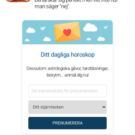
behärskar sig perfekt men vet inte hur
man säger "nej".
Ditt dagliga horoskop
Dessutom: astrologiska gåvor, tarotläsningar,
biorytm... anmäl dig nu!
PRENUMERERA