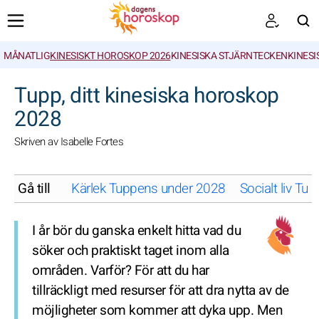
MÅNATLIG
KINESISKT HOROSKOP 2026
KINESISKA STJÄRNTECKEN
KINESI
SöK
Tupp, ditt kinesiska horoskop
2028
Skriven av Isabelle Fortes
Gå till
Kärlek Tuppens under 2028
Socialt liv T
I år bör du ganska enkelt hitta vad du
söker och praktiskt taget inom alla
områden. Varför? För att du har
tillräckligt med resurser för att dra nytta av de
möjligheter som kommer att dyka upp. Men