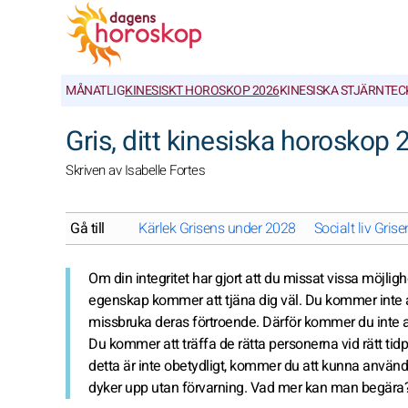
MÅNATLIG
KINESISKT HOROSKOP 2026
KINESISKA STJÄRNTE
Gris, ditt kinesiska horoskop
Skriven av Isabelle Fortes
Gå till
Kärlek Grisens under 2028
Socialt liv Gris
Om din integritet har gjort att du missat vissa möjlig
egenskap kommer att tjäna dig väl. Du kommer inte a
missbruka deras förtroende. Därför kommer du inte a
Du kommer att träffa de rätta personerna vid rätt ti
detta är inte obetydligt, kommer du att kunna använda d
dyker upp utan förvarning. Vad mer kan man begära?