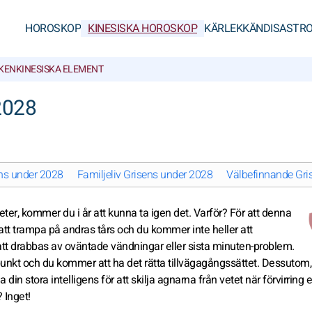
HOROSKOP
KINESISKA HOROSKOP
KÄRLEK
KÄNDISASTRO
CKEN
KINESISKA ELEMENT
 2028
ens under 2028
Familjeliv Grisens under 2028
Välbefinnande Gri
heter, kommer du i år att kunna ta igen det. Varför? För att denna
tt trampa på andras tårs och du kommer inte heller att
tt drabbas av oväntade vändningar eller sista minuten-problem.
dpunkt och du kommer att ha det rätta tillvägagångssättet. Dessutom
in stora intelligens för att skilja agnarna från vetet när förvirring e
 Inget!