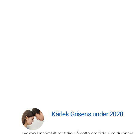
Kärlek Grisens under 2028
Lyckan ler särskilt mot dig på detta område. Om du är si