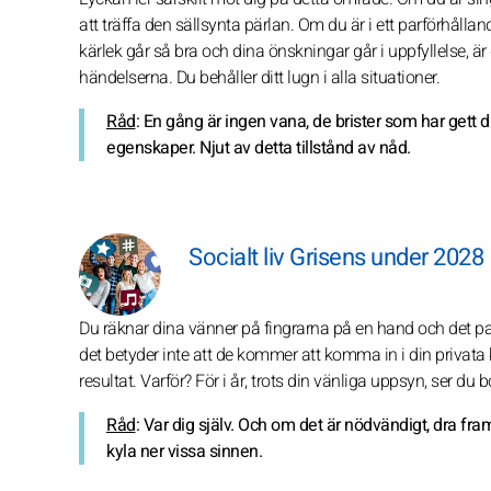
att träffa den sällsynta pärlan. Om du är i ett parförhålla
kärlek går så bra och dina önskningar går i uppfyllelse, är 
händelserna. Du behåller ditt lugn i alla situationer.
Råd
: En gång är ingen vana, de brister som har gett 
egenskaper. Njut av detta tillstånd av nåd.
Socialt liv Grisens under 2028
Du räknar dina vänner på fingrarna på en hand och det pass
det betyder inte att de kommer att komma in i din privata k
resultat. Varför? För i år, trots din vänliga uppsyn, ser du 
Råd
: Var dig själv. Och om det är nödvändigt, dra f
kyla ner vissa sinnen.