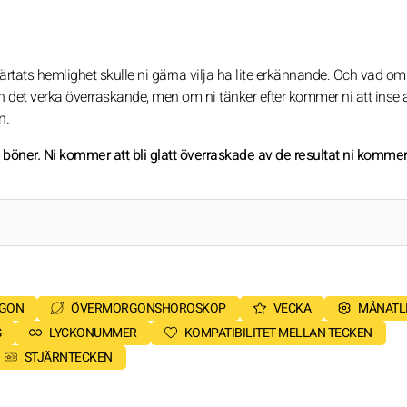
 hjärtats hemlighet skulle ni gärna vilja ha lite erkännande. Och vad om
kan det verka överraskande, men om ni tänker efter kommer ni att inse a
n.
böner. Ni kommer att bli glatt överraskade av de resultat ni kommer 
RGON
ÖVERMORGONSHOROSKOP
VECKA
MÅNATL
G
LYCKONUMMER
KOMPATIBILITET MELLAN TECKEN
STJÄRNTECKEN