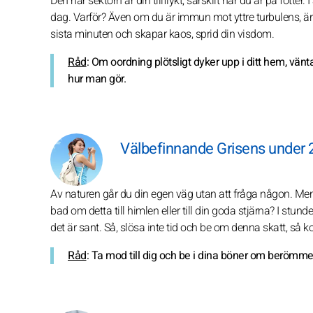
Den här sektorn är din tillflykt, särskilt när du är på fötte
dag. Varför? Även om du är immun mot yttre turbulens, är 
sista minuten och skapar kaos, sprid din visdom.
Råd
: Om oordning plötsligt dyker upp i ditt hem, vänta
hur man gör.
Välbefinnande Grisens under 
Av naturen går du din egen väg utan att fråga någon. Men 
bad om detta till himlen eller till din goda stjärna? I st
det är sant. Så, slösa inte tid och be om denna skatt, så 
Råd
: Ta mod till dig och be i dina böner om berömmel