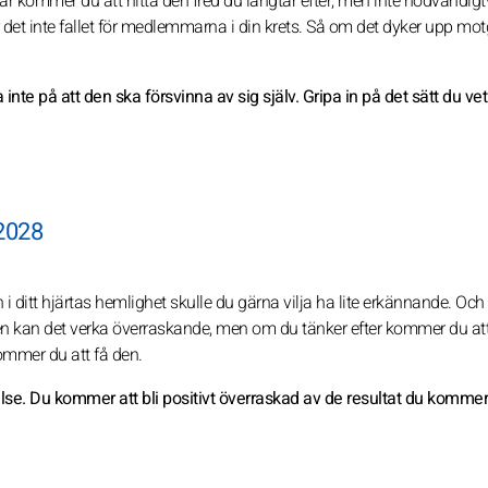
r. I år kommer du att hitta den fred du längtar efter, men inte nödvändigt
det inte fallet för medlemmarna i din krets. Så om det dyker upp mot
 inte på att den ska försvinna av sig själv. Gripa in på det sätt du vet
2028
i ditt hjärtas hemlighet skulle du gärna vilja ha lite erkännande. Oc
unden kan det verka överraskande, men om du tänker efter kommer du att
kommer du att få den.
se. Du kommer att bli positivt överraskad av de resultat du kommer 