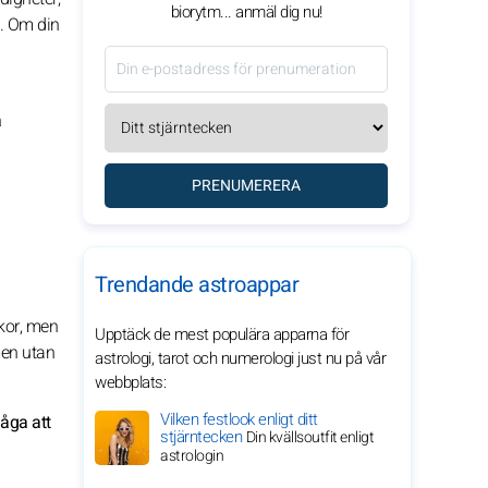
biorytm... anmäl dig nu!
a. Om din
a
PRENUMERERA
Trendande astroappar
skor, men
Upptäck de mest populära apparna för
men utan
astrologi, tarot och numerologi just nu på vår
webbplats:
Vilken festlook enligt ditt
åga att
stjärntecken
Din kvällsoutfit enligt
astrologin