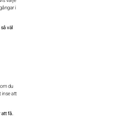
vis varje
gångar i
 så väl
h om du
 inse att
att få.