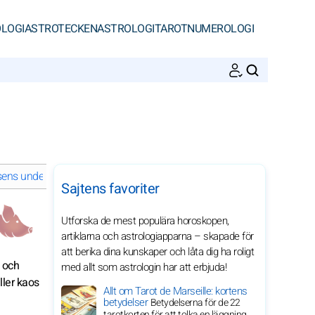
LOGI
ASTROTECKEN
ASTROLOGI
TAROT
NUMEROLOGI
SöK
sens under 2028
Andligt liv Grisens under 2028
Sajtens favoriter
Utforska de mest populära horoskopen,
artiklarna och astrologiapparna – skapade för
att berika dina kunskaper och låta dig ha roligt
, och
med allt som astrologin har att erbjuda!
ller kaos
Allt om Tarot de Marseille: kortens
betydelser
Betydelserna för de 22
tarotkorten för att tolka en läggning