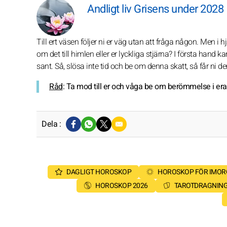
Andligt liv Grisens under 2028
Till ert väsen följer ni er väg utan att fråga någon. Men i
om det till himlen eller er lyckliga stjärna? I första hand 
sant. Så, slösa inte tid och be om denna skatt, så får ni de
Råd
: Ta mod till er och våga be om berömmelse i era 
Dela :
DAGLIGT HOROSKOP
HOROSKOP FÖR IMO
HOROSKOP 2026
TAROTDRAGNIN