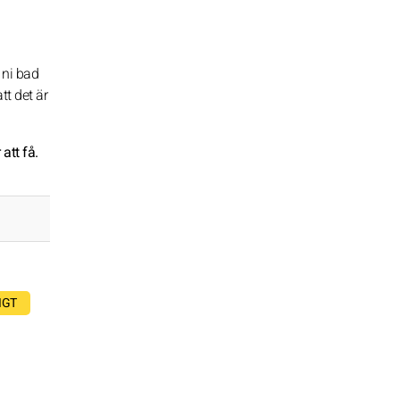
 ni bad
tt det är
att få.
IGT