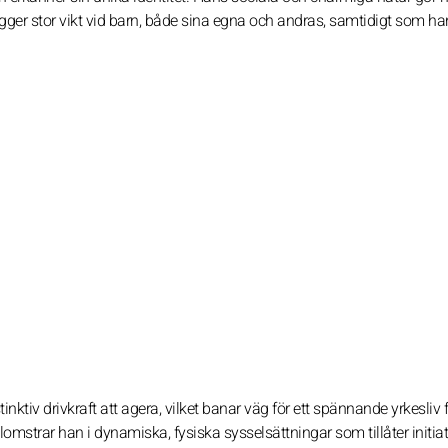
er stor vikt vid barn, både sina egna och andras, samtidigt som han
ktiv drivkraft att agera, vilket banar väg för ett spännande yrkesliv 
omstrar han i dynamiska, fysiska sysselsättningar som tillåter initiat