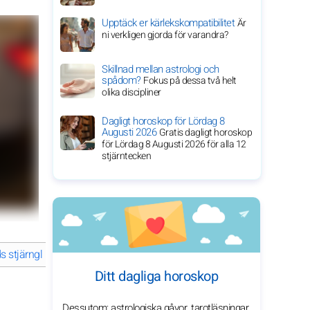
Upptäck er kärlekskompatibilitet
Är
ni verkligen gjorda för varandra?
Skillnad mellan astrologi och
spådom?
Fokus på dessa två helt
olika discipliner
Dagligt horoskop för Lördag 8
Augusti 2026
Gratis dagligt horoskop
för Lördag 8 Augusti 2026 för alla 12
stjärntecken
s stjärnglans
Jake Gyllenhaal: En mångsidig resa genom film
V
Ditt dagliga horoskop
Dessutom: astrologiska gåvor, tarotläsningar,