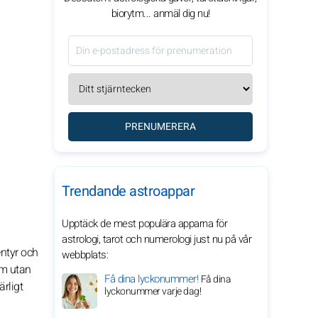
biorytm... anmäl dig nu!
PRENUMERERA
Trendande astroappar
Upptäck de mest populära apparna för
astrologi, tarot och numerologi just nu på vår
entyr och
webbplats:
em utan
Få dina lyckonummer!
Få dina
rligt
lyckonummer varje dag!