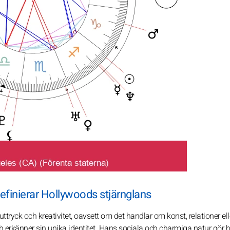
efinierar Hollywoods stjärnglans
tryck och kreativitet, oavsett om det handlar om konst, relationer elle
 erkänner sin unika identitet. Hans sociala och charmiga natur gör