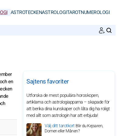
OGI
ASTROTECKEN
ASTROLOGI
TAROT
NUMEROLOGI
SöK
cember
Sajtens favoriter
 och en
ntecken
Utforska de mest populära horoskopen,
nande
artiklarna och astrologiapparna – skapade för
och
att berika dina kunskaper och låta dig ha roligt
med allt som astrologin har att erbjuda!
Välj ditt tarotkort
Blir du Kejsaren,
Domen eller Månen?