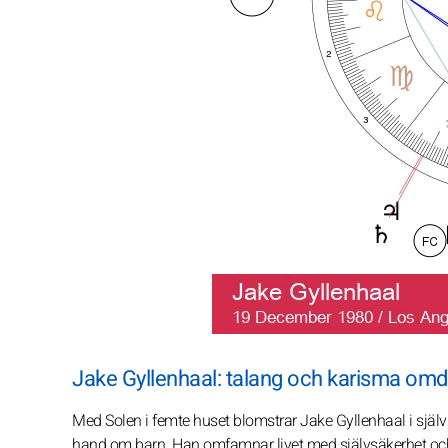
Jake Gyllenhaal: talang och karisma omd
Med Solen i femte huset blomstrar Jake Gyllenhaal i självut
hand om barn. Han omfamnar livet med självsäkerhet och