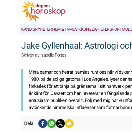
KÄNDISNYHETER
FILM & TV
MUSIK
KUNGLIGHETER
SPORT
MOD
Jake Gyllenhaal: Astrologi oc
Skriven av Isabelle Fortes
Mina damer och herrar, samlas runt oss när vi dyke
1980, på de soliga gatorna i Los Angeles, lyser denn
förkärlek för att tänja på gränserna i sitt hantverk, 
är känt för. Oavsett om han levererar en fängslande p
entusiasm publiken överallt. Följ med mig när vi utfo
avtäcker de himmelska influenser som formar hans 
Dela :