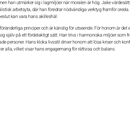
en han utmärker sig i lagmiljöer när moralen är hög. Jake värdesätt
listisk arbetsyta, där han föredrar nödvändiga verktyg framför oreda
beslut kan vara hans akilleshäl.
föränderliga principer och är känslig för utseende. För honom är det 
ig själv på ett fördelaktigt sätt. Han trivs i harmoniska miljöer som f
 personer. Hans kloka livsstil driver honom att lösa kriser och konfl
 alla, vilket visar hans engagemang för rättvisa och balans.