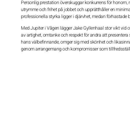
Personlig prestation överskuggar konkurrens för honom, m
utrymme och frihet på jobbet och upprätthåller en minima
professionella styrka ligger i djärvhet, medan förhastade 
Med Jupiter i Vågen lägger Jake Gyllenhaal stor vikt vid o
av artighet, omtanke och respekt för andra att presentera s
hans välbefinnande, omger sig med skönhet och likasinnade
genom arrangemang och kompromisser som tillfredsställer