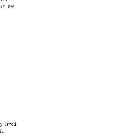
 njuter
fyllt med
iv.