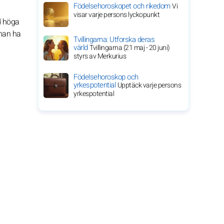
Födelsehoroskopet och rikedom
Vi
visar varje persons lyckopunkt
d höga
 han ha
Tvillingarna: Utforska deras
värld
Tvillingarna (21 maj - 20 juni)
styrs av Merkurius
Födelsehoroskop och
yrkespotential
Upptäck varje persons
yrkespotential