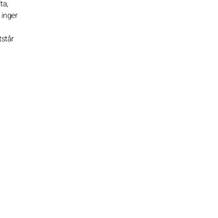
ta,
 inger
tstår