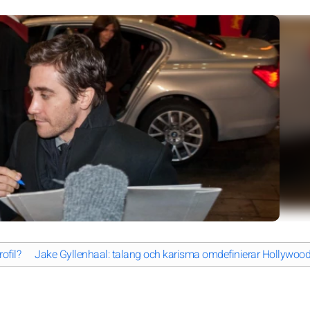
ofil?
Jake Gyllenhaal: talang och karisma omdefinierar Hollywood