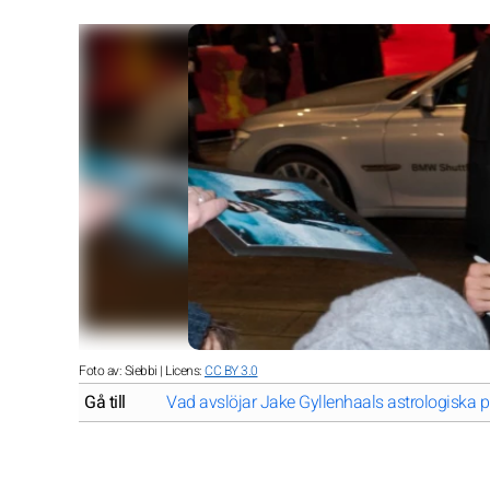
Foto av: Siebbi | Licens:
CC BY 3.0
Gå till
Vad avslöjar Jake Gyllenhaals astrologiska pr