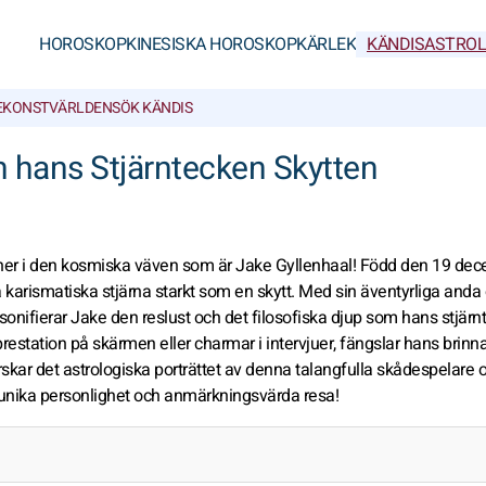
HOROSKOP
KINESISKA HOROSKOP
KÄRLEK
KÄNDISASTROL
E
KONSTVÄRLDEN
SÖK KÄNDIS
h hans Stjärntecken Skytten
r ner i den kosmiska väven som är Jake Gyllenhaal! Född den 19 de
a karismatiska stjärna starkt som en skytt. Med sin äventyrliga anda
personifierar Jake den reslust och det filosofiska djup som hans stjär
restation på skärmen eller charmar i intervjuer, fängslar hans brin
rskar det astrologiska porträttet av denna talangfulla skådespelare 
unika personlighet och anmärkningsvärda resa!