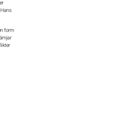
er
. Hans
en form
rämjar
ikter