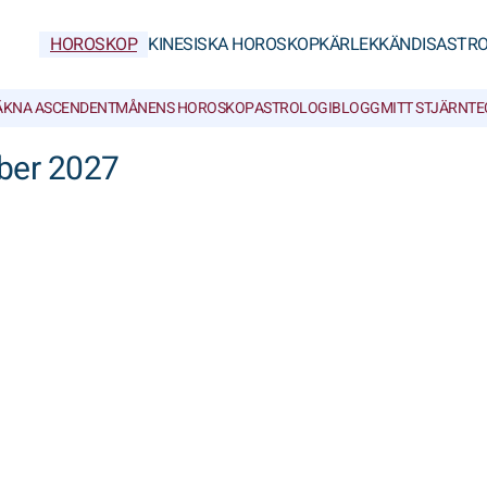
HOROSKOP
KINESISKA HOROSKOP
KÄRLEK
KÄNDISASTRO
ÄKNA ASCENDENT
MÅNENS HOROSKOP
ASTROLOGIBLOGG
MITT STJÄRNT
ber 2027