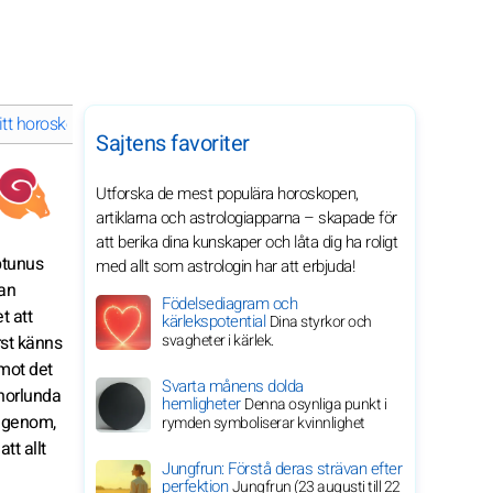
tt horoskop i september 2027 för ditt stjärntecken
Sajtens favoriter
Utforska de mest populära horoskopen,
artiklarna och astrologiapparna – skapade för
att berika dina kunskaper och låta dig ha roligt
ptunus
med allt som astrologin har att erbjuda!
can
Födelsediagram och
t att
kärlekspotential
Dina styrkor och
svagheter i kärlek.
rst känns
emot det
Svarta månens dolda
nnorlunda
hemligheter
Denna osynliga punkt i
 igenom,
rymden symboliserar kvinnlighet
tt allt
Jungfrun: Förstå deras strävan efter
perfektion
Jungfrun (23 augusti till 22