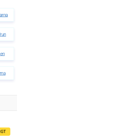
arna
run
ten
rna
IGT