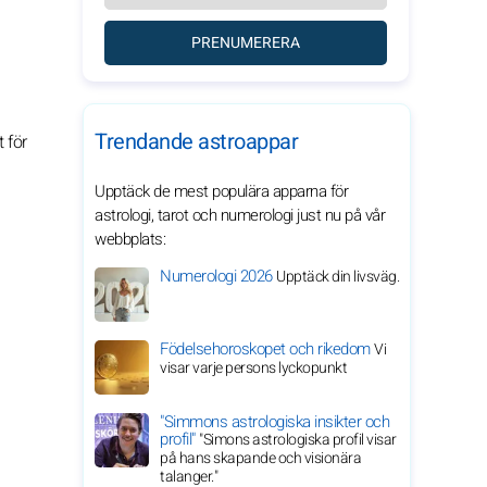
PRENUMERERA
Trendande astroappar
 för
Upptäck de mest populära apparna för
astrologi, tarot och numerologi just nu på vår
webbplats:
Numerologi 2026
Upptäck din livsväg.
Födelsehoroskopet och rikedom
Vi
visar varje persons lyckopunkt
"Simmons astrologiska insikter och
profil"
"Simons astrologiska profil visar
på hans skapande och visionära
talanger."