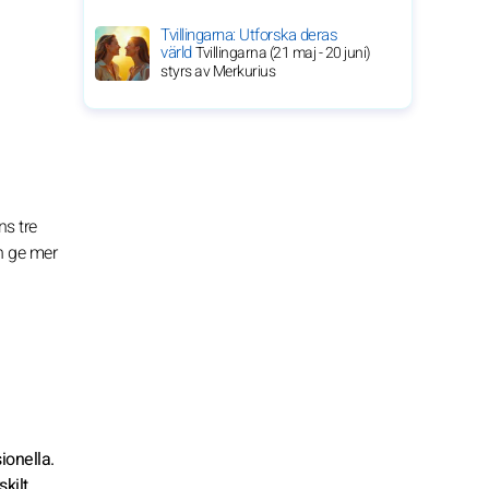
Tvillingarna: Utforska deras
värld
Tvillingarna (21 maj - 20 juni)
styrs av Merkurius
ns tre
h ge mer
ionella.
skilt