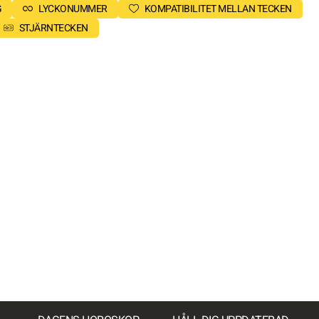
G
LYCKONUMMER
KOMPATIBILITET MELLAN TECKEN
STJÄRNTECKEN