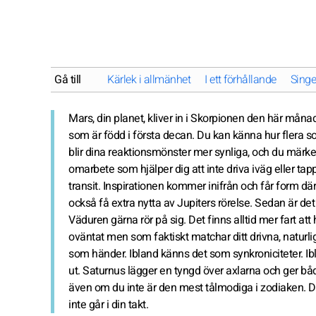
Gå till
Kärlek i allmänhet
I ett förhållande
Singe
Mars, din planet, kliver in i Skorpionen den här månade
som är född i första decan. Du kan känna hur flera sor
blir dina reaktionsmönster mer synliga, och du märker h
omarbete som hjälper dig att inte driva iväg eller t
transit. Inspirationen kommer inifrån och får form d
också få extra nytta av Jupiters rörelse. Sedan är det
Väduren gärna rör på sig. Det finns alltid mer fart 
oväntat men som faktiskt matchar ditt drivna, naturl
som händer. Ibland känns det som synkroniciteter. Ibl
ut. Saturnus lägger en tyngd över axlarna och ger bå
även om du inte är den mest tålmodiga i zodiaken. Då gä
inte går i din takt.