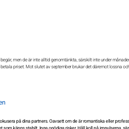
egär, men de är inte alltid genomtänkta, särskilt inte under månade
 betala priset. Mot slutet av september brukar det däremot lossna oc
den
kusera på dina partners. Oavsett om de är romantiska eller profess
det som känns stabilt. Inga onödiga risker. Håll koll på impulserna, sär