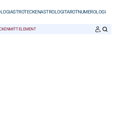
LOGI
ASTROTECKEN
ASTROLOGI
TAROT
NUMEROLOGI
ECKEN
MITT ELEMENT
SöK