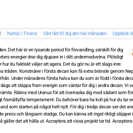
l
Karriär / Finans
Vårt råd till dig den här månaden
Upptäck di
n. Det här är en lysande period för förvandling, särskilt för dig
ters energier drar dig djupare in i ditt undermedvetna. Plötsligt
ur du faktiskt väljer att agera. Det du gör nu är ett slags inre
appa tråden. Konstnärer i första decan kan få extra bränsle genom Ne
ärifrån. Under månadens första halva kan du som är född i första de
 dags att släppa fram energin som väntar för dig i andra decan. Vi ve
att hämta. Räkna med Uranus för att överraska dig med sådant som fö
igt framåtlyfta temperament. Du behöver bara ha koll på hur du tar 
and som starten på något helt nytt. För dig i tredje decan ser det a
de press och långsam stadga. Du kan känna att inget riktigt släpper
ller det att hålla ut. Acceptera att vissa projekt tar tid. Acceptera a