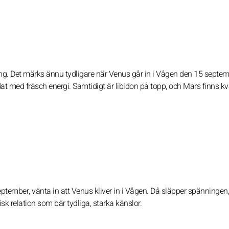
ng. Det märks ännu tydligare när Venus går in i Vågen den 15 septem
addat med fräsch energi. Samtidigt är libidon på topp, och Mars finns 
 september, vänta in att Venus kliver in i Vågen. Då släpper spänningen
isk relation som bär tydliga, starka känslor.