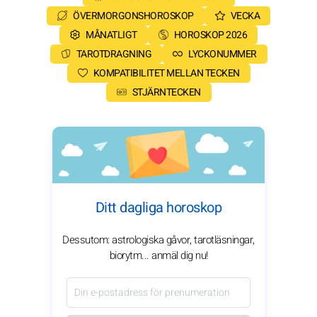
ÖVERMORGONSHOROSKOP
VECKA
MÅNATLIGT
HOROSKOP 2026
TAROTDRAGNING
LYCKONUMMER
KOMPATIBILITET MELLAN TECKEN
STJÄRNTECKEN
Ditt dagliga horoskop
Dessutom: astrologiska gåvor, tarotläsningar,
biorytm... anmäl dig nu!