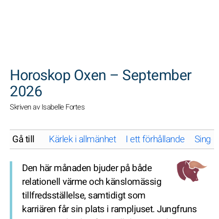
SöK
Horoskop Oxen – September
2026
Skriven av Isabelle Fortes
Gå till
Kärlek i allmänhet
I ett förhållande
Singel
Den här månaden bjuder på både
relationell värme och känslomässig
tillfredsställelse, samtidigt som
karriären får sin plats i rampljuset. Jungfruns