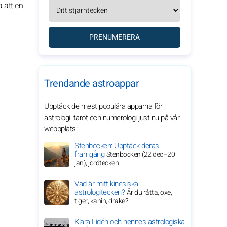
a att en
PRENUMERERA
Trendande astroappar
Upptäck de mest populära apparna för
astrologi, tarot och numerologi just nu på vår
webbplats:
Stenbocken: Upptäck deras
framgång
Stenbocken (22 dec–20
jan), jordtecken
Vad är mitt kinesiska
astrologitecken?
Är du råtta, oxe,
tiger, kanin, drake?
Klara Lidén och hennes astrologiska