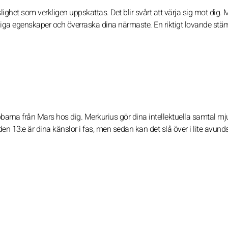
ighet som verkligen uppskattas. Det blir svårt att värja sig mot dig. 
nliga egenskaper och överraska dina närmaste. En riktigt lovande stä
bbarna från Mars hos dig. Merkurius gör dina intellektuella samtal mj
en 13:e är dina känslor i fas, men sedan kan det slå över i lite avund