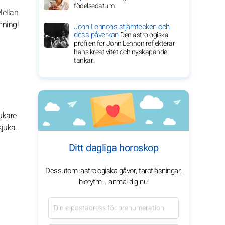
födelsedatum
Mellan
mning!
John Lennons stjärntecken och
dess påverkan
Den astrologiska
profilen för John Lennon reflekterar
hans kreativitet och nyskapande
tankar.
ukare
sjuka.
Ditt dagliga horoskop
Dessutom: astrologiska gåvor, tarotläsningar,
biorytm... anmäl dig nu!