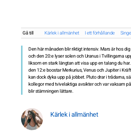
Gå till
Kärlek i allmänhet
I ett förhållande
Singe
Den här månaden blir riktigt intensiv. Mars är hos dig
och den 20:e lyser solen och Uranus i Tvillingarna u
liksom en stark längtan att visa upp en talang du har
den 12:e boostar Merkurius, Venus och Jupiter i Kräft
kan dock dyka upp på jobbet. Pluto drar i trådarna, särs
kollegor med tvivelaktiga avsikter och var vaksam på e
blir stämningen lättare.
Kärlek i allmänhet