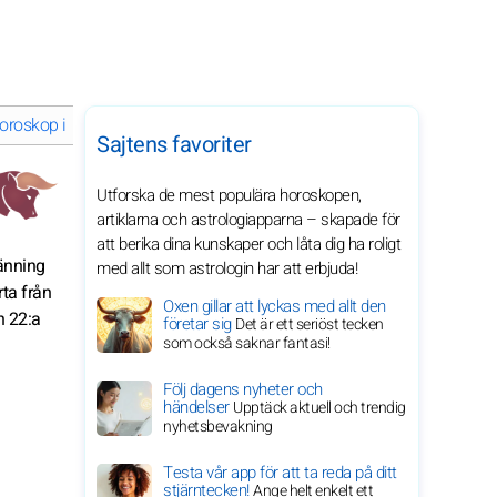
oroskop i juni 2026 för ditt stjärntecken
Sajtens favoriter
Utforska de mest populära horoskopen,
artiklarna och astrologiapparna – skapade för
att berika dina kunskaper och låta dig ha roligt
pänning
med allt som astrologin har att erbjuda!
rta från
Oxen gillar att lyckas med allt den
n 22:a
företar sig
Det är ett seriöst tecken
som också saknar fantasi!
Följ dagens nyheter och
händelser
Upptäck aktuell och trendig
nyhetsbevakning
Testa vår app för att ta reda på ditt
stjärntecken!
Ange helt enkelt ett