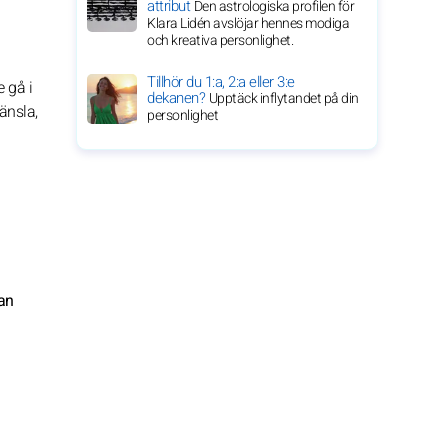
attribut
Den astrologiska profilen för
Klara Lidén avslöjar hennes modiga
och kreativa personlighet.
Tillhör du 1:a, 2:a eller 3:e
e gå i
dekanen?
Upptäck inflytandet på din
änsla,
personlighet
kan