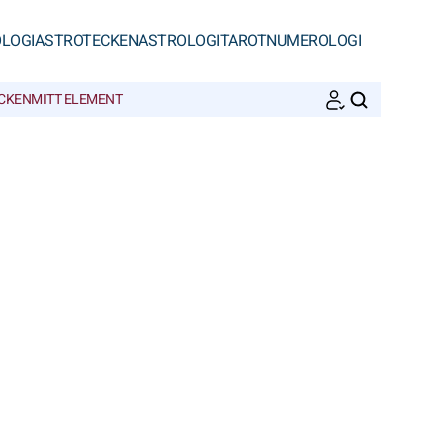
LOGI
ASTROTECKEN
ASTROLOGI
TAROT
NUMEROLOGI
ECKEN
MITT ELEMENT
SöK