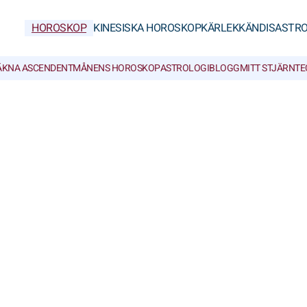
HOROSKOP
KINESISKA HOROSKOP
KÄRLEK
KÄNDISASTRO
ÄKNA ASCENDENT
MÅNENS HOROSKOP
ASTROLOGIBLOGG
MITT STJÄRNT