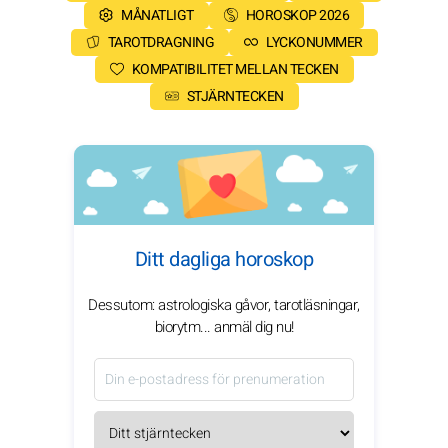
MÅNATLIGT
HOROSKOP 2026
TAROTDRAGNING
LYCKONUMMER
KOMPATIBILITET MELLAN TECKEN
STJÄRNTECKEN
Ditt dagliga horoskop
Dessutom: astrologiska gåvor, tarotläsningar,
biorytm... anmäl dig nu!