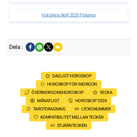
Horoskop April 2029 Fiskarna
Dela :
DAGLIGT HOROSKOP
HOROSKOP FÖR IMORGON
ÖVERMORGONSHOROSKOP
VECKA
MÅNATLIGT
HOROSKOP 2026
TAROTDRAGNING
LYCKONUMMER
KOMPATIBILITET MELLAN TECKEN
STJÄRNTECKEN