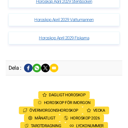
Horoskop April 2029 Stenbocken
Horoskop April 2029 Vattumannen
Horoskop April 2029 Fiskarna
Dela :
DAGLIGT HOROSKOP
HOROSKOP FÖR IMORGON
ÖVERMORGONSHOROSKOP
VECKA
MÅNATLIGT
HOROSKOP 2026
TAROTDRAGNING
LYCKONUMMER