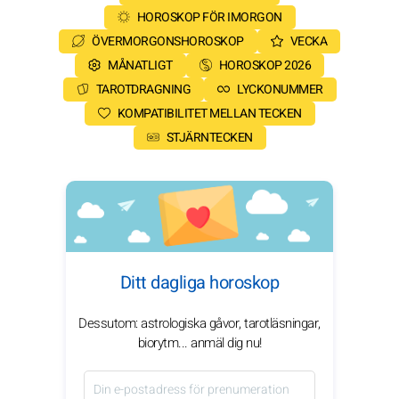
HOROSKOP FÖR IMORGON
ÖVERMORGONSHOROSKOP
VECKA
MÅNATLIGT
HOROSKOP 2026
TAROTDRAGNING
LYCKONUMMER
KOMPATIBILITET MELLAN TECKEN
STJÄRNTECKEN
Ditt dagliga horoskop
Dessutom: astrologiska gåvor, tarotläsningar,
biorytm... anmäl dig nu!