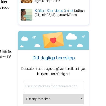
tiger, kanin, drake?
ulder
ra redo
Kräftan: Känn deras ömhet
Kräftan
(21 juni–22 juli) styrs av Månen
 hjärta.
iter. Då
Ditt dagliga horoskop
Dessutom: astrologiska gåvor, tarotläsningar,
biorytm... anmäl dig nu!