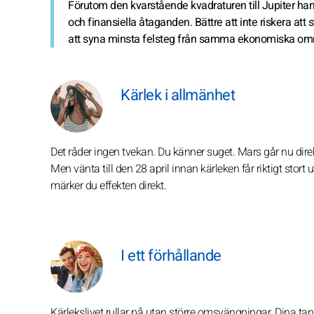
Förutom den kvarstående kvadraturen till Jupiter ham
och finansiella åtaganden. Bättre att inte riskera att
att syna minsta felsteg från samma ekonomiska om
Kärlek i allmänhet
Det råder ingen tvekan. Du känner suget. Mars går nu direk
Men vänta till den 28 april innan kärleken får riktigt stort 
märker du effekten direkt.
I ett förhållande
Kärlekslivet rullar på utan större omsvängningar. Dina tan