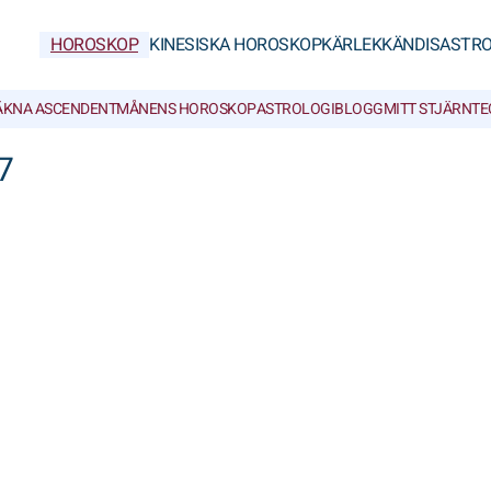
HOROSKOP
KINESISKA HOROSKOP
KÄRLEK
KÄNDISASTRO
ÄKNA ASCENDENT
MÅNENS HOROSKOP
ASTROLOGIBLOGG
MITT STJÄRNT
7