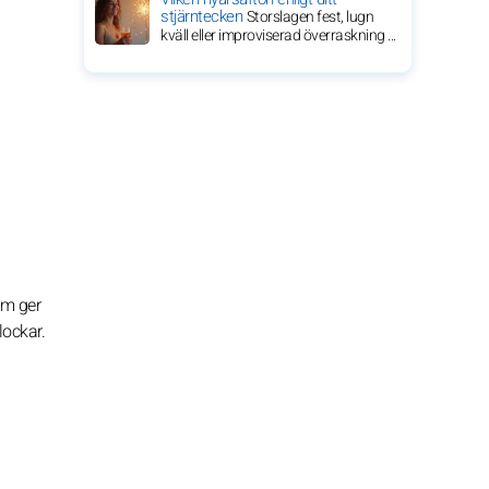
stjärntecken
Storslagen fest, lugn
kväll eller improviserad överraskning ...
som ger
lockar.