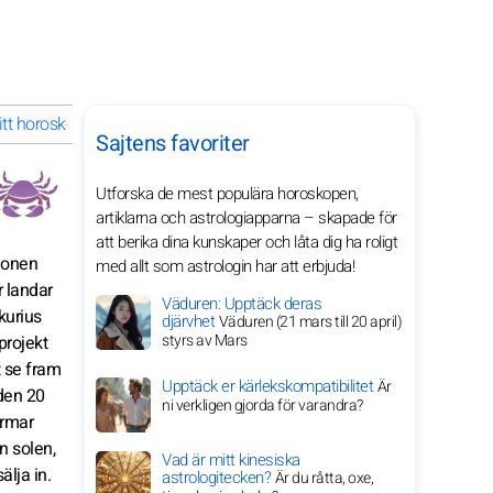
t horoskop i april 2027 för ditt stjärntecken
Sajtens favoriter
Utforska de mest populära horoskopen,
artiklarna och astrologiapparna – skapade för
att berika dina kunskaper och låta dig ha roligt
tionen
med allt som astrologin har att erbjuda!
r landar
Väduren: Upptäck deras
kurius
djärvhet
Väduren (21 mars till 20 april)
styrs av Mars
projekt
t se fram
Upptäck er kärlekskompatibilitet
Är
 den 20
ni verkligen gjorda för varandra?
ärmar
an solen,
Vad är mitt kinesiska
älja in.
astrologitecken?
Är du råtta, oxe,