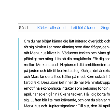
Gå till
Kärlek i allmänhet
I ett förhållande
Singe
Om du har börjat känna dig lätt irriterad över jobb och
rör sig himlen i samma riktning som dina frågor, den gö
när Merkurius kliver in i Vädurens tecken och Mars går 
plötsligt mer sting. Lita på din magkänsla. För dig s
mellan Merkurius och Neptunus i ditt ambitionstema.
på jorden och blir till konkreta steg. Och ja, det är e
och Mars tänder allt du håller på med. Kom också ihå
fart direkt. Dessutom befinner de här två himlakroppa
emot fina ekonomiska intäkter som belöning för din sk
april, när solen går in i Oxens tecken. Håll dig borta 
sig. Luften blir lite mer krävande, och om du slarvar me
Merkurius och Jupiter signalerar. Till sist, den 30 apri