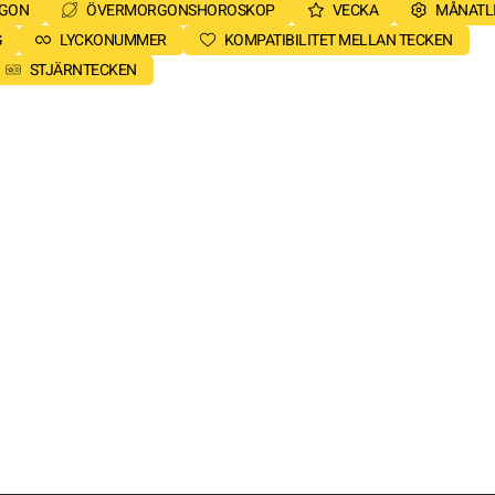
RGON
ÖVERMORGONSHOROSKOP
VECKA
MÅNATL
G
LYCKONUMMER
KOMPATIBILITET MELLAN TECKEN
STJÄRNTECKEN