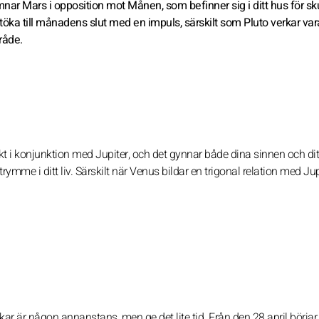
nar Mars i opposition mot Månen, som befinner sig i ditt hus för sk
 stöka till månadens slut med en impuls, särskilt som Pluto verkar va
råde.
t i konjunktion med Jupiter, och det gynnar både dina sinnen och ditt
utrymme i ditt liv. Särskilt när Venus bildar en trigonal relation med Jup
kar är någon annanstans, men ge det lite tid. Från den 28 april börjar