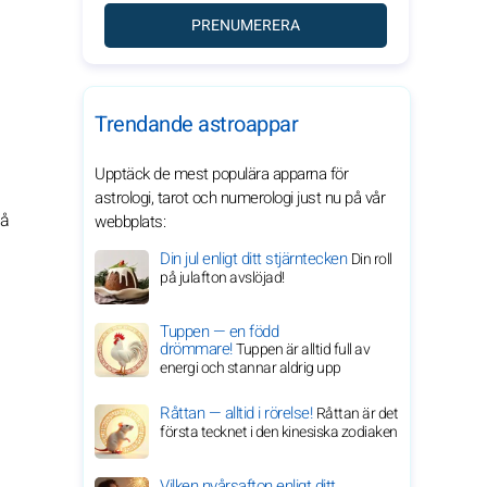
PRENUMERERA
Trendande astroappar
Upptäck de mest populära apparna för
astrologi, tarot och numerologi just nu på vår
på
webbplats:
Din jul enligt ditt stjärntecken
Din roll
på julafton avslöjad!
Tuppen — en född
drömmare!
Tuppen är alltid full av
energi och stannar aldrig upp
Råttan — alltid i rörelse!
Råttan är det
första tecknet i den kinesiska zodiaken
Vilken nyårsafton enligt ditt