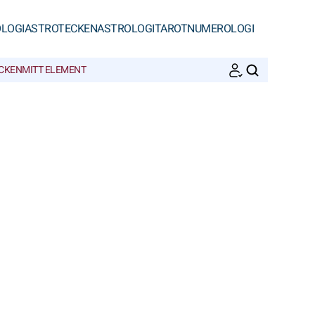
LOGI
ASTROTECKEN
ASTROLOGI
TAROT
NUMEROLOGI
ECKEN
MITT ELEMENT
SöK