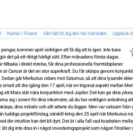
l
Karriär / Finans
Vårt råd till dig den här månaden
Upptäck dit
 pengar, kommer april verkligen att få dig att le igen. Inte bara
r det på ett riktigt härligt sätt. Efter månadens första dagar,
tillbaka i direkt rörelse, får dina professionella framtidsplaner
om är Cancer är det en stor superkraft. Du får skärpa genom konjunk
 Sedan går Merkurius vidare mot Saturnus, så att dina lysande idée
xtra smart att dra igång den 17 april, när en trigonal aspekt mellan Mer
g att Mars står nära konjunktion med Jupiter. Det kan ge dina yrkes
rna sig i zonen för dina inkomster, så du har verkligen anledning at
ärpa, dina initiativ och allt arbete du lägger. Men var vaksam från
från luddiga projektförslag, särskilt kring den 25 april när Merkurius n
d din intuition kan det bli dyrt. Det är i alla fall vad kvadraten mell
l: låt dig inte dras in i något investeringsprojekt som någon försöker s