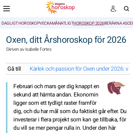
DAGLIGT HOROSKOP
VECKA
MÅNATLIGT
HOROSKOP 2026
BERÄKNA ASCE
SöK
Oxen, ditt Årshoroskop för 2026
Skriven av Isabelle Fortes
Gå till
Kärlek och passion för Oxen under 2026: vad
Februari och mars ger dig knappt en
sekund att hämta andan. Ekonomin
ligger som ett tydligt raster framför
dig, och du har mål som du faktiskt går efter. Du
investerar i flera projekt som kan ge tillbaka, för
du vill se mer pengar rulla in. Under den här