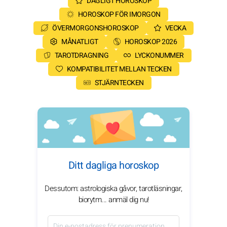
DAGLIGT HOROSKOP
HOROSKOP FÖR IMORGON
ÖVERMORGONSHOROSKOP
VECKA
MÅNATLIGT
HOROSKOP 2026
TAROTDRAGNING
LYCKONUMMER
KOMPATIBILITET MELLAN TECKEN
STJÄRNTECKEN
Ditt dagliga horoskop
Dessutom: astrologiska gåvor, tarotläsningar,
biorytm... anmäl dig nu!