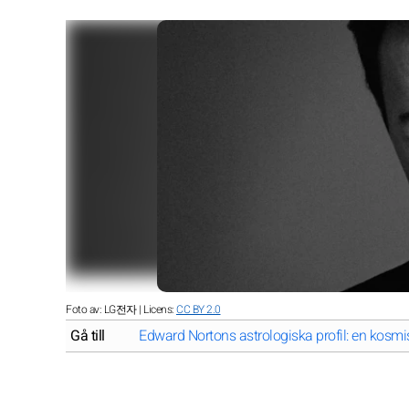
Foto av: LG전자 | Licens:
CC BY 2.0
Gå till
Edward Nortons astrologiska profil: en kosmis