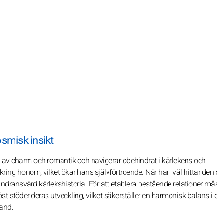
osmisk insikt
g av charm och romantik och navigerar obehindrat i kärlekens och
ring honom, vilket ökar hans självförtroende. När han väl hittar den 
dransvärd kärlekshistoria. För att etablera bestående relationer må
 stöder deras utveckling, vilket säkerställer en harmonisk balans i 
band.