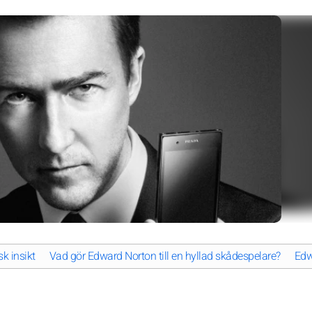
k insikt
Vad gör Edward Norton till en hyllad skådespelare?
Edw