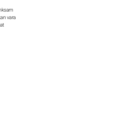
tänksam
kan vara
at