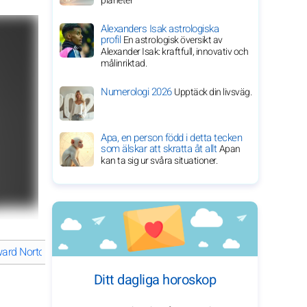
planeter
Alexanders Isak astrologiska
profil
En astrologisk översikt av
Alexander Isak: kraftfull, innovativ och
målinriktad.
Numerologi 2026
Upptäck din livsväg.
Apa, en person född i detta tecken
som älskar att skratta åt allt
Apan
kan ta sig ur svåra situationer.
ard Nortons anmärkningsvärda resa inom film och aktivism
Vad 
Ditt dagliga horoskop