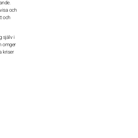
nande.
tvisa och
kt och
 själv i
ch omger
 kriser