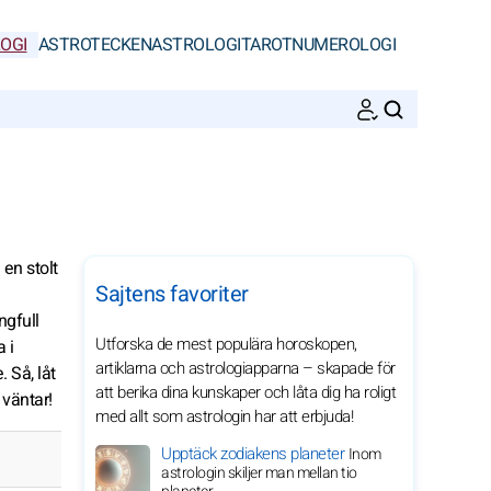
OGI
ASTROTECKEN
ASTROLOGI
TAROT
NUMEROLOGI
SöK
en stolt
Sajtens favoriter
ngfull
Utforska de mest populära horoskopen,
 i
artiklarna och astrologiapparna – skapade för
 Så, låt
att berika dina kunskaper och låta dig ha roligt
 väntar!
med allt som astrologin har att erbjuda!
Upptäck zodiakens planeter
Inom
astrologin skiljer man mellan tio