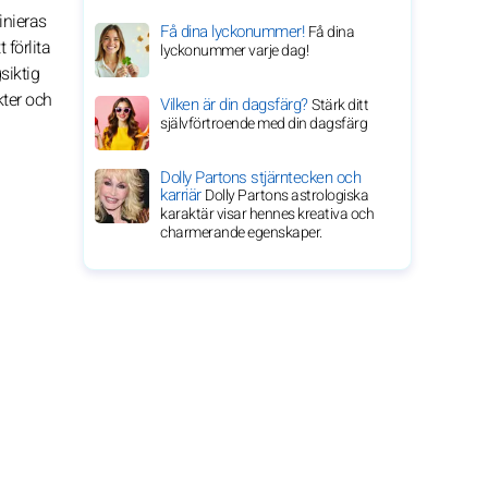
inieras
Få dina lyckonummer!
Få dina
 förlita
lyckonummer varje dag!
siktig
kter och
Vilken är din dagsfärg?
Stärk ditt
självförtroende med din dagsfärg
Dolly Partons stjärntecken och
karriär
Dolly Partons astrologiska
karaktär visar hennes kreativa och
charmerande egenskaper.