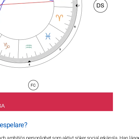
despelare?
ch ambitiös personlighet som aktivt söker social erkänsla. Han lägg