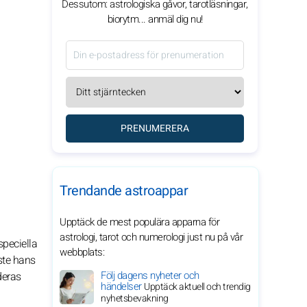
Dessutom: astrologiska gåvor, tarotläsningar,
biorytm... anmäl dig nu!
PRENUMERERA
Trendande astroappar
Upptäck de mest populära apparna för
astrologi, tarot och numerologi just nu på vår
speciella
webbplats:
ste hans
Följ dagens nyheter och
deras
händelser
Upptäck aktuell och trendig
nyhetsbevakning