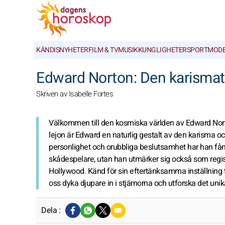
KÄNDISNYHETER
FILM & TV
MUSIK
KUNGLIGHETER
SPORT
MOD
Edward Norton: Den karismat
Skriven av Isabelle Fortes
Välkommen till den kosmiska världen av Edward Norto
lejon är Edward en naturlig gestalt av den karisma oc
personlighet och orubbliga beslutsamhet har han fån
skådespelare, utan han utmärker sig också som regis
Hollywood. Känd för sin eftertänksamma inställning til
oss dyka djupare in i stjärnorna och utforska det un
Dela :