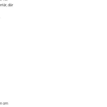
riär, där
.
an om