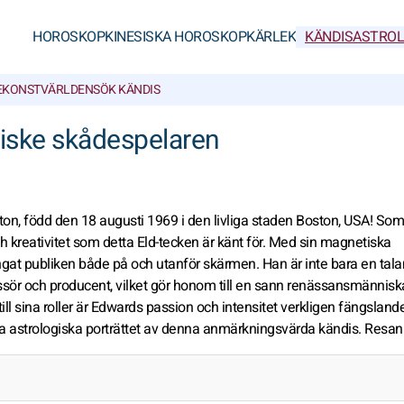
HOROSKOP
KINESISKA HOROSKOP
KÄRLEK
KÄNDISASTROL
E
KONSTVÄRLDEN
SÖK KÄNDIS
iske skådespelaren
n, född den 18 augusti 1969 i den livliga staden Boston, USA! Som 
h kreativitet som detta Eld-tecken är känt för. Med sin magnetiska
gat publiken både på och utanför skärmen. Han är inte bara en tala
sör och producent, vilket gör honom till en sann renässansmänniska
l sina roller är Edwards passion och intensitet verkligen fängslande.
ika astrologiska porträttet av denna anmärkningsvärda kändis. Resan