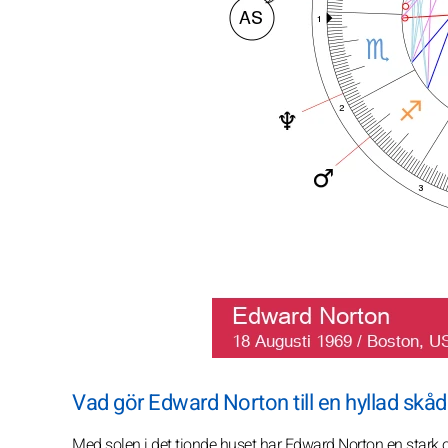
Vad gör Edward Norton till en hyllad skå
Med solen i det tionde huset har Edward Norton en stark o