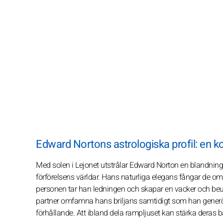
Edward Nortons astrologiska profil: en k
Med solen i Lejonet utstrålar Edward Norton en blandnin
förförelsens världar. Hans naturliga elegans fångar de omk
personen tar han ledningen och skapar en vacker och beun
partner omfamna hans briljans samtidigt som han generöst
förhållande. Att ibland dela rampljuset kan stärka deras 