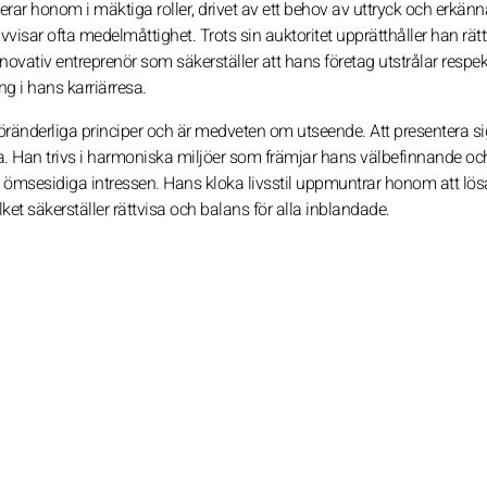
cerar honom i mäktiga roller, drivet av ett behov av uttryck och erkän
isar ofta medelmåttighet. Trots sin auktoritet upprätthåller han rät
novativ entreprenör som säkerställer att hans företag utstrålar respe
ng i hans karriärresa.
öränderliga principer och är medveten om utseende. Att presentera sig
ndra. Han trivs i harmoniska miljöer som främjar hans välbefinnande o
ömsesidiga intressen. Hans kloka livsstil uppmuntrar honom att lösa
t säkerställer rättvisa och balans för alla inblandade.