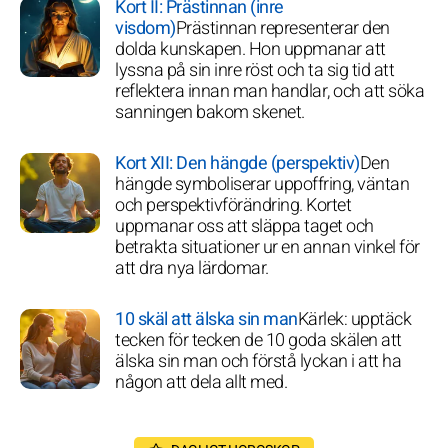
Kort II: Prästinnan (inre
visdom)
Prästinnan representerar den
dolda kunskapen. Hon uppmanar att
lyssna på sin inre röst och ta sig tid att
reflektera innan man handlar, och att söka
sanningen bakom skenet.
Kort XII: Den hängde (perspektiv)
Den
hängde symboliserar uppoffring, väntan
och perspektivförändring. Kortet
uppmanar oss att släppa taget och
betrakta situationer ur en annan vinkel för
att dra nya lärdomar.
10 skäl att älska sin man
Kärlek: upptäck
tecken för tecken de 10 goda skälen att
älska sin man och förstå lyckan i att ha
någon att dela allt med.