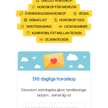
DAGLIGT HOROSKOP
HOROSKOP FÖR IMORGON
ÖVERMORGONSHOROSKOP
VECKA
MÅNATLIGT
HOROSKOP 2026
TAROTDRAGNING
LYCKONUMMER
KOMPATIBILITET MELLAN TECKEN
STJÄRNTECKEN
Ditt dagliga horoskop
Dessutom: astrologiska gåvor, tarotläsningar,
biorytm... anmäl dig nu!