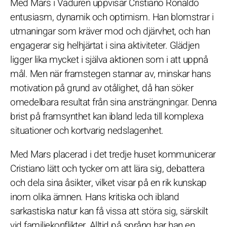
Med Mars i Väduren uppvisar Cristiano Ronaldo
entusiasm, dynamik och optimism. Han blomstrar i
utmaningar som kräver mod och djärvhet, och han
engagerar sig helhjärtat i sina aktiviteter. Glädjen
ligger lika mycket i själva aktionen som i att uppnå
mål. Men när framstegen stannar av, minskar hans
motivation på grund av otålighet, då han söker
omedelbara resultat från sina ansträngningar. Denna
brist på framsynthet kan ibland leda till komplexa
situationer och kortvarig nedslagenhet.
Med Mars placerad i det tredje huset kommunicerar
Cristiano lätt och tycker om att lära sig, debattera
och dela sina åsikter, vilket visar på en rik kunskap
inom olika ämnen. Hans kritiska och ibland
sarkastiska natur kan få vissa att störa sig, särskilt
vid familjekonflikter. Alltid på språng har han en