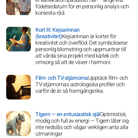
er kärlekskompatibilitet här — ange era
födelsedatum för en personlig analys och
konkreta råd.
Kort III: Kejsarinnan
(kreativitet)
Kejsarinnan är kortet för
kreativitet och överflöd. Det symboliserar
personlig blomstring och uppmuntrar till
att vårda sina projekt med kärlek och
omsorg så att de växer i harmoni.
Film- och TV-stjärnorna
Upptäck film- och
TV-stjärnornas astrologiska profiler och
varför de är så framgångsrika.
Tigern — en entusiastisk själ
Optimistisk,
modig och full av energi — Tigern låter sig
inte nedslås och vågar verkligen anta alla
utmaningar