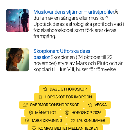
Musikvärldens stjärnor – artistprofiler
Är
du fan av en sångare eller musiker?
Upptäck deras astrologiska profil och vad i
födelsehoroskopet som förklarar deras
framgång.
Skorpionen: Utforska dess
passion
Skorpionen (24 oktober till 22
november) styrs av Mars och Pluto och är
kopplad till Hus VIII, huset för förnyelse.
DAGLIGT HOROSKOP
HOROSKOP FÖR IMORGON
ÖVERMORGONSHOROSKOP
VECKA
MÅNATLIGT
HOROSKOP 2026
TAROTDRAGNING
LYCKONUMMER
KOMPATIBILITET MELLAN TECKEN