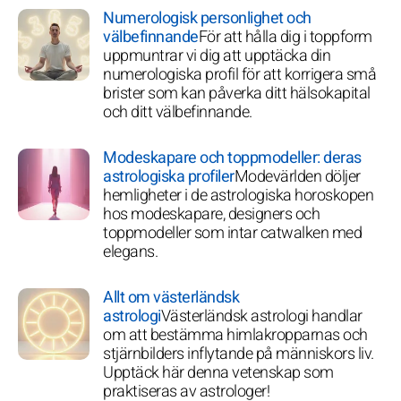
Numerologisk personlighet och
välbefinnande
För att hålla dig i toppform
uppmuntrar vi dig att upptäcka din
numerologiska profil för att korrigera små
brister som kan påverka ditt hälsokapital
och ditt välbefinnande.
Modeskapare och toppmodeller: deras
astrologiska profiler
Modevärlden döljer
hemligheter i de astrologiska horoskopen
hos modeskapare, designers och
toppmodeller som intar catwalken med
elegans.
Allt om västerländsk
astrologi
Västerländsk astrologi handlar
om att bestämma himlakropparnas och
stjärnbilders inflytande på människors liv.
Upptäck här denna vetenskap som
praktiseras av astrologer!