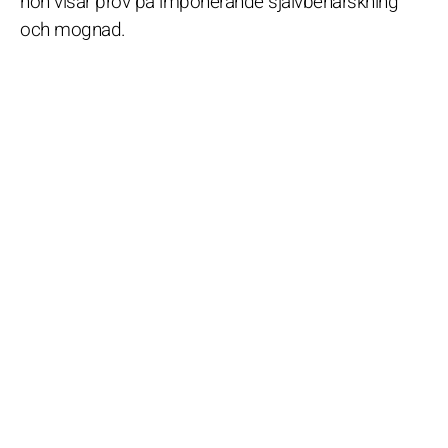
hon visar prov på imponerande självbehärskning
och mognad.