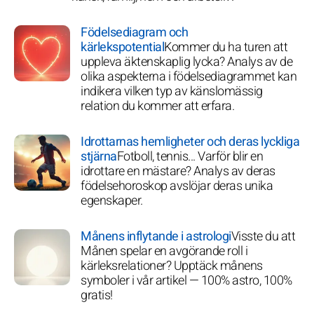
Födelsediagram och
kärlekspotential
Kommer du ha turen att
uppleva äktenskaplig lycka? Analys av de
olika aspekterna i födelsediagrammet kan
indikera vilken typ av känslomässig
relation du kommer att erfara.
Idrottarnas hemligheter och deras lyckliga
stjärna
Fotboll, tennis... Varför blir en
idrottare en mästare? Analys av deras
födelsehoroskop avslöjar deras unika
egenskaper.
Månens inflytande i astrologi
Visste du att
Månen spelar en avgörande roll i
kärleksrelationer? Upptäck månens
symboler i vår artikel — 100% astro, 100%
gratis!