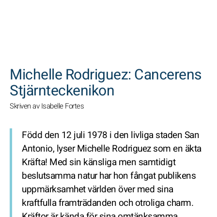
SöK
Michelle Rodriguez: Cancerens
Stjärnteckenikon
Skriven av Isabelle Fortes
Född den 12 juli 1978 i den livliga staden San
Antonio, lyser Michelle Rodriguez som en äkta
Kräfta! Med sin känsliga men samtidigt
beslutsamma natur har hon fångat publikens
uppmärksamhet världen över med sina
kraftfulla framträdanden och otroliga charm.
Kräftor är kända för sina omtänksamma