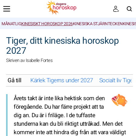
MÅNATLIG
KINESISKT HOROSKOP 2026
KINESISKA STJÄRNTECKEN
KINESI
SöK
Tiger, ditt kinesiska horoskop
2027
Skriven av Isabelle Fortes
Gå till
Kärlek Tigerns under 2027
Socialt liv Tig
Årets takt är inte lika hektisk som den
föregående. Du har färre projekt att ta
dig an. Du är i friläge. I de tuffaste
stunderna kan du bli riktigt uttråkad. Men det
kommer inte att hindra dig från att vara väldigt