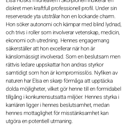
Elsa Hosks midheaven i Skorpionen indikerar en
diskret men kraftfull professionell profil. Under sin
reserverade yta utstrålar hon en lockande charm.
Hon söker autonomi och kämpar med blind lydnad,
och trivs i roller som involverar vetenskap, medicin,
ekonomi och utredning. Hennes engagemang
säkerställer att hon excellerar när hon är
känslomässigt involverad. Som en beslutsam men
rättvis ledare uppskattar hon andras styrkor
samtidigt som hon är kompromisslös. Nyfiken av
naturen har Elsa en skarp förmåga att upptäcka
dolda möjligheter, vilket gör henne till en formidabel
tillgång i konkurrensutsatta miljöer. Hennes styrka i
karriären ligger i hennes beslutsamhet, medan
hennes mottaglighet för misstänksamhet kan
utgöra en potentiell utmaning.