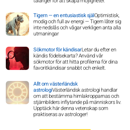
talanger för att skapa möjligheter.
Tigern — en entusiastisk själ
Optimistisk,
modig och full av energi — Tigern låter sig
inte nedslås och vågar verkligen anta alla
utmaningar
Sökmotor för kändisar
Letar du efter en
kändis födelsekarta? Använd vår
sökmotor för att hitta profilerna för dina
favoritkändisar snabbt och enkelt.
Allt om västerländsk
astrologi
Västerländsk astrologi handlar
om att bestämma himlakropparnas och
stjärnbilders inflytande på människors liv.
Upptäck här denna vetenskap som
praktiseras av astrologer!