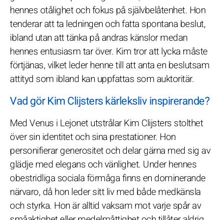
hennes otålighet och fokus på självbelåtenhet. Hon
tenderar att ta ledningen och fatta spontana beslut,
ibland utan att tänka på andras känslor medan
hennes entusiasm tar över. Kim tror att lycka måste
förtjänas, vilket leder henne till att anta en beslutsam
attityd som ibland kan uppfattas som auktoritär.
Vad gör Kim Clijsters kärleksliv inspirerande?
Med Venus i Lejonet utstrålar Kim Clijsters stolthet
över sin identitet och sina prestationer. Hon
personifierar generositet och delar gärna med sig av
glädje med elegans och vänlighet. Under hennes
obestridliga sociala förmåga finns en dominerande
närvaro, då hon leder sitt liv med både medkänsla
och styrka. Hon är alltid vaksam mot varje spår av
småaktighet eller medelmåttighet och tillåter aldrig