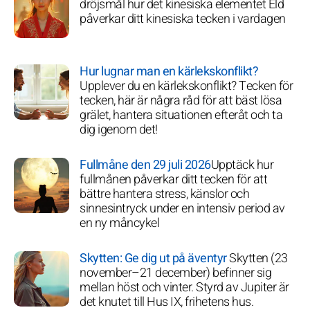
dröjsmål hur det kinesiska elementet Eld
påverkar ditt kinesiska tecken i vardagen
Hur lugnar man en kärlekskonflikt?
Upplever du en kärlekskonflikt? Tecken för
tecken, här är några råd för att bäst lösa
grälet, hantera situationen efteråt och ta
dig igenom det!
Fullmåne den 29 juli 2026
Upptäck hur
fullmånen påverkar ditt tecken för att
bättre hantera stress, känslor och
sinnesintryck under en intensiv period av
en ny måncykel
Skytten: Ge dig ut på äventyr
Skytten (23
november–21 december) befinner sig
mellan höst och vinter. Styrd av Jupiter är
det knutet till Hus IX, frihetens hus.