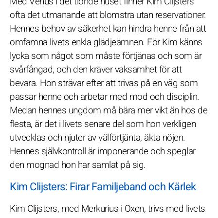
Med Venus i det tionde huset finner Kim Clijsters
ofta det utmanande att blomstra utan reservationer.
Hennes behov av säkerhet kan hindra henne från att
omfamna livets enkla glädjeämnen. För Kim känns
lycka som något som måste förtjänas och som är
svårfångad, och den kräver vaksamhet för att
bevara. Hon strävar efter att trivas på en väg som
passar henne och arbetar med mod och disciplin.
Medan hennes ungdom må bära mer vikt än hos de
flesta, är det i livets senare del som hon verkligen
utvecklas och njuter av välförtjänta, äkta nöjen.
Hennes självkontroll är imponerande och speglar
den mognad hon har samlat på sig.
Kim Clijsters: Firar Familjeband och Kärlek
Kim Clijsters, med Merkurius i Oxen, trivs med livets