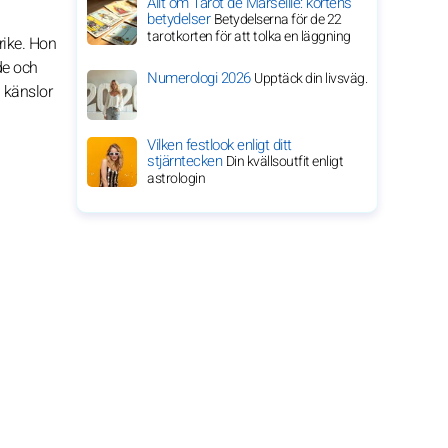
Allt om Tarot de Marseille: kortens
betydelser
Betydelserna för de 22
tarotkorten för att tolka en läggning
rike. Hon
de och
Numerologi 2026
Upptäck din livsväg.
n känslor
Vilken festlook enligt ditt
stjärntecken
Din kvällsoutfit enligt
astrologin