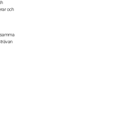
ch
erar och
lsosamma
strävan