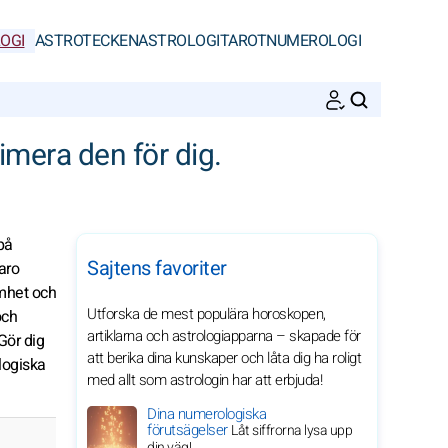
OGI
ASTROTECKEN
ASTROLOGI
TAROT
NUMEROLOGI
SöK
timera den för dig.
på
Sajtens favoriter
aro
amhet och
Utforska de mest populära horoskopen,
och
artiklarna och astrologiapparna – skapade för
Gör dig
att berika dina kunskaper och låta dig ha roligt
logiska
med allt som astrologin har att erbjuda!
Dina numerologiska
förutsägelser
Låt siffrorna lysa upp
din väg!