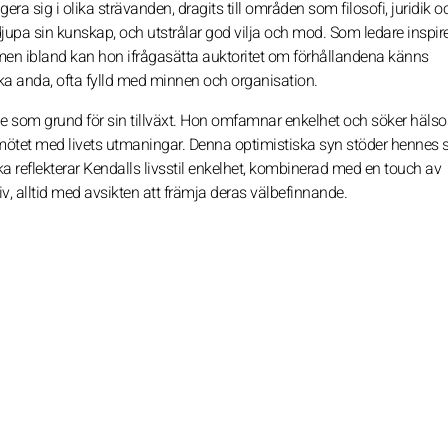
era sig i olika strävanden, dragits till områden som filosofi, juridik o
djupa sin kunskap, och utstrålar god vilja och mod. Som ledare inspir
men ibland kan hon ifrågasätta auktoritet om förhållandena känns
a anda, ofta fylld med minnen och organisation.
ädje som grund för sin tillväxt. Hon omfamnar enkelhet och söker hä
 mötet med livets utmaningar. Denna optimistiska syn stöder hennes 
lycka reflekterar Kendalls livsstil enkelhet, kombinerad med en touch av
iv, alltid med avsikten att främja deras välbefinnande.