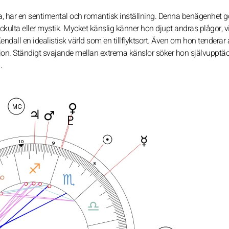
a, har en sentimental och romantisk inställning. Denna benägenhet gö
ockulta eller mystik. Mycket känslig känner hon djupt andras plågor, v
dall en idealistisk värld som en tillflyktsort. Även om hon tenderar 
sion. Ständigt svajande mellan extrema känslor söker hon självupptäc
.