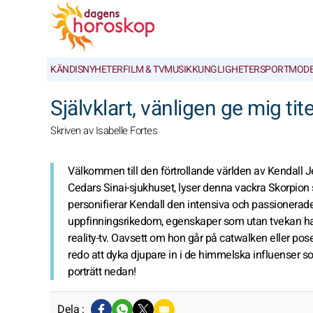
KÄNDISNYHETER
FILM & TV
MUSIK
KUNGLIGHETER
SPORT
MOD
Självklart, vänligen ge mig tit
Skriven av Isabelle Fortes
Välkommen till den förtrollande världen av Kendall 
Cedars Sinai-sjukhuset, lyser denna vackra Skorpion
personifierar Kendall den intensiva och passionerade
uppfinningsrikedom, egenskaper som utan tvekan har
reality-tv. Oavsett om hon går på catwalken eller pos
redo att dyka djupare in i de himmelska influenser s
porträtt nedan!
Dela :