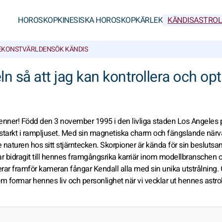
HOROSKOP
KINESISKA HOROSKOP
KÄRLEK
KÄNDISASTROL
E
KONSTVÄRLDEN
SÖK KÄNDIS
eln så att jag kan kontrollera och op
Jenner! Född den 3 november 1995 i den livliga staden Los Angeles 
 starkt i rampljuset. Med sin magnetiska charm och fängslande närv
 naturen hos sitt stjärntecken. Skorpioner är kända för sin besluts
 bidragit till hennes framgångsrika karriär inom modellbranschen 
erar framför kameran fångar Kendall alla med sin unika utstrålning. 
om formar hennes liv och personlighet när vi vecklar ut hennes astro