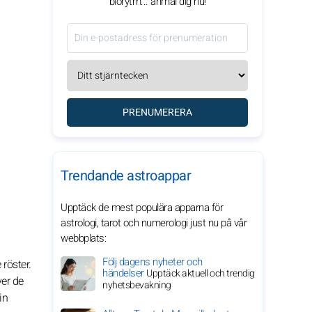
biorytm... anmäl dig nu!
PRENUMERERA
Trendande astroappar
Upptäck de mest populära apparna för
astrologi, tarot och numerologi just nu på vår
webbplats:
Följ dagens nyheter och
 röster.
händelser
Upptäck aktuell och trendig
ver de
nyhetsbevakning
in