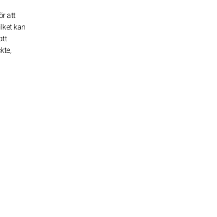
r att
ilket kan
att
kte,