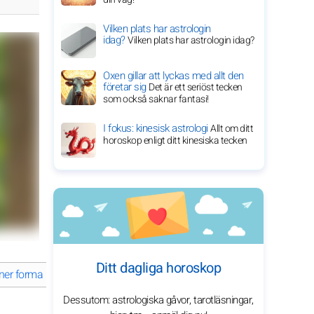
Vilken plats har astrologin
idag?
Vilken plats har astrologin idag?
Oxen gillar att lyckas med allt den
företar sig
Det är ett seriöst tecken
som också saknar fantasi!
I fokus: kinesisk astrologi
Allt om ditt
horoskop enligt ditt kinesiska tecken
Ditt dagliga horoskop
ner format sin framgångsrika karriär?
Kendall Jenners förtrollande 
Dessutom: astrologiska gåvor, tarotläsningar,