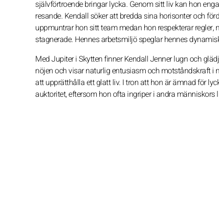
självförtroende bringar lycka. Genom sitt liv kan hon engag
resande. Kendall söker att bredda sina horisonter och för
uppmuntrar hon sitt team medan hon respekterar regler, 
stagnerade. Hennes arbetsmiljö speglar hennes dynamisk
Med Jupiter i Skytten finner Kendall Jenner lugn och gl
nöjen och visar naturlig entusiasm och motståndskraft i
att upprätthålla ett glatt liv. I tron att hon är ämnad för 
auktoritet, eftersom hon ofta ingriper i andra människors l