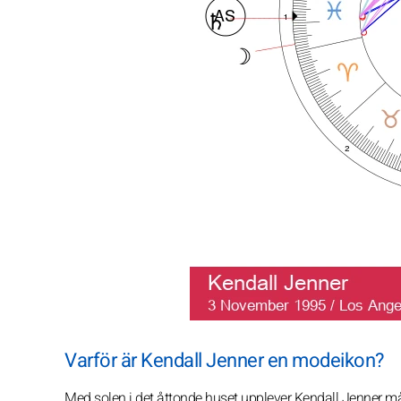
Varför är Kendall Jenner en modeikon?
Med solen i det åttonde huset upplever Kendall Jenner må