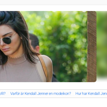
fil?
Varför är Kendall Jenner en modeikon?
Hur har Kendall Jen