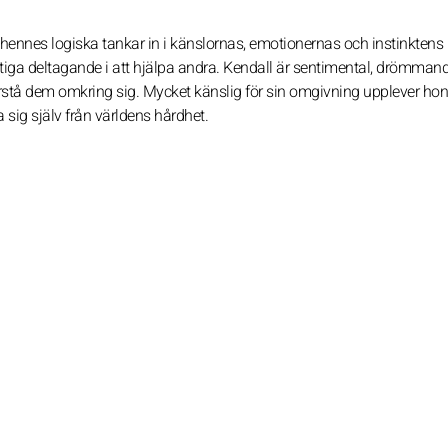
hennes logiska tankar in i känslornas, emotionernas och instinktens 
iktiga deltagande i att hjälpa andra. Kendall är sentimental, drömman
 förstå dem omkring sig. Mycket känslig för sin omgivning upplever ho
 sig själv från världens hårdhet.