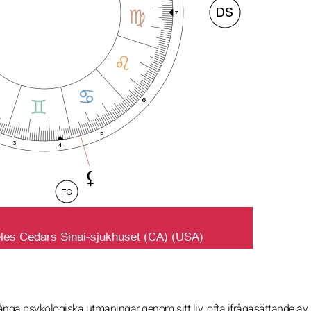
nga psykologiska utmaningar genom sitt liv, ofta ifrågasättande av s