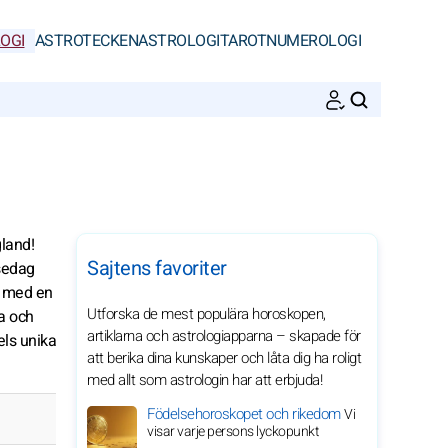
OGI
ASTROTECKEN
ASTROLOGI
TAROT
NUMEROLOGI
SöK
land!
Sajtens favoriter
lsedag
t med en
Utforska de mest populära horoskopen,
da och
artiklarna och astrologiapparna – skapade för
els unika
att berika dina kunskaper och låta dig ha roligt
med allt som astrologin har att erbjuda!
Födelsehoroskopet och rikedom
Vi
visar varje persons lyckopunkt