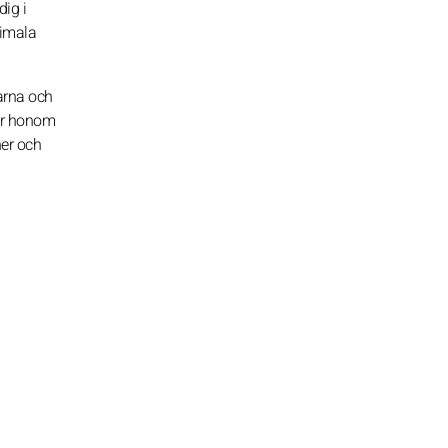
ig i
nimala
arna och
för honom
ner och