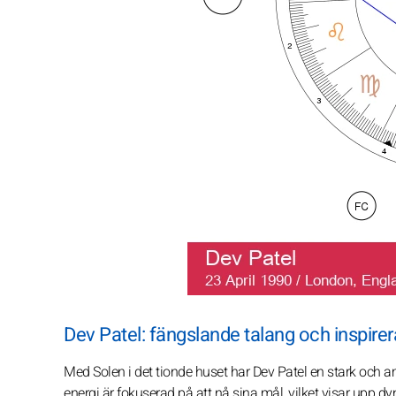
Dev Patel: fängslande talang och inspire
Med Solen i det tionde huset har Dev Patel en stark och a
energi är fokuserad på att nå sina mål, vilket visar upp 