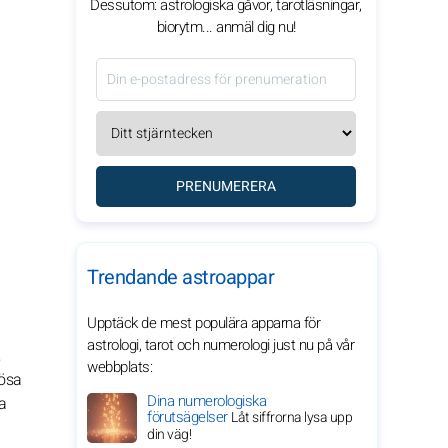
Dessutom: astrologiska gåvor, tarotläsningar,
biorytm... anmäl dig nu!
PRENUMERERA
Trendande astroappar
Upptäck de mest populära apparna för
astrologi, tarot och numerologi just nu på vår
webbplats:
lösa
Dina numerologiska
ga
förutsägelser
Låt siffrorna lysa upp
din väg!