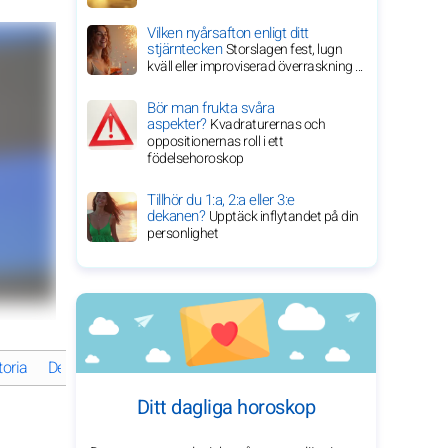
Vilken nyårsafton enligt ditt
stjärntecken
Storslagen fest, lugn
kväll eller improviserad överraskning ...
Bör man frukta svåra
aspekter?
Kvadraturernas och
oppositionernas roll i ett
födelsehoroskop
Tillhör du 1:a, 2:a eller 3:e
dekanen?
Upptäck inflytandet på din
personlighet
toria
Dev Patels inspirerande resa inom film och television
Vad h
Ditt dagliga horoskop