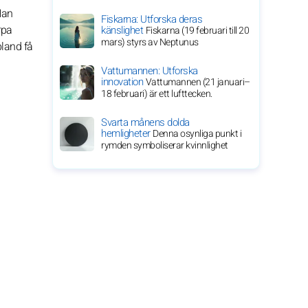
Han
Fiskarna: Utforska deras
rpa
känslighet
Fiskarna (19 februari till 20
mars) styrs av Neptunus
bland få
Vattumannen: Utforska
innovation
Vattumannen (21 januari–
18 februari) är ett lufttecken.
Svarta månens dolda
hemligheter
Denna osynliga punkt i
rymden symboliserar kvinnlighet