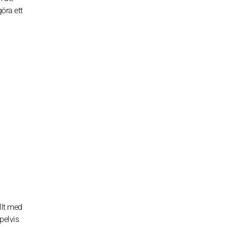
göra ett
llt med
pelvis