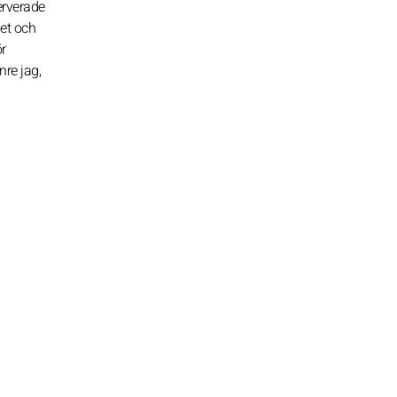
serverade
het och
ör
re jag,