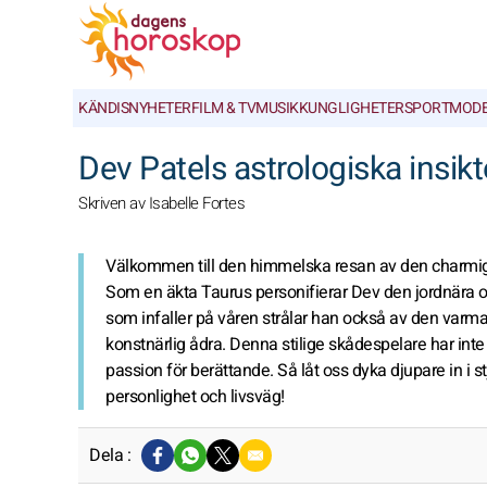
KÄNDISNYHETER
FILM & TV
MUSIK
KUNGLIGHETER
SPORT
MOD
Dev Patels astrologiska insik
Skriven av Isabelle Fortes
Välkommen till den himmelska resan av den charmiga 
Som en äkta Taurus personifierar Dev den jordnära o
som infaller på våren strålar han också av den varm
konstnärlig ådra. Denna stilige skådespelare har int
passion för berättande. Så låt oss dyka djupare in i 
personlighet och livsväg!
Dela :