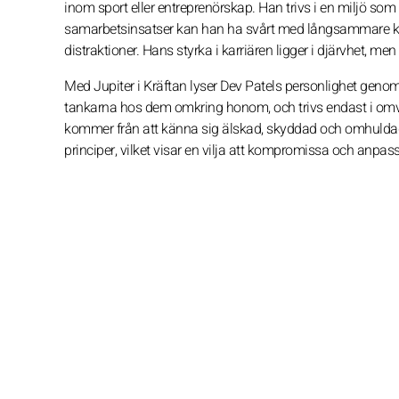
inom sport eller entreprenörskap. Han trivs i en miljö 
samarbetsinsatser kan han ha svårt med långsammare koll
distraktioner. Hans styrka i karriären ligger i djärvhet, m
Med Jupiter i Kräftan lyser Dev Patels personlighet genom
tankarna hos dem omkring honom, och trivs endast i omvå
kommer från att känna sig älskad, skyddad och omhuldad i
principer, vilket visar en vilja att kompromissa och anpa