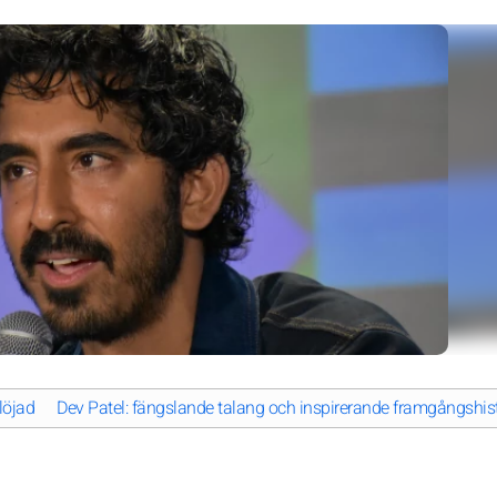
löjad
Dev Patel: fängslande talang och inspirerande framgångshis