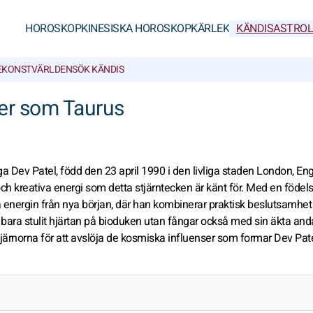
HOROSKOP
KINESISKA HOROSKOP
KÄRLEK
KÄNDISASTROL
E
KONSTVÄRLDEN
SÖK KÄNDIS
ter som Taurus
Dev Patel, född den 23 april 1990 i den livliga staden London, Eng
ch kreativa energi som detta stjärntecken är känt för. Med en föde
a energin från nya början, där han kombinerar praktisk beslutsamhe
e bara stulit hjärtan på bioduken utan fångar också med sin äkta an
stjärnorna för att avslöja de kosmiska influenser som formar Dev Pat