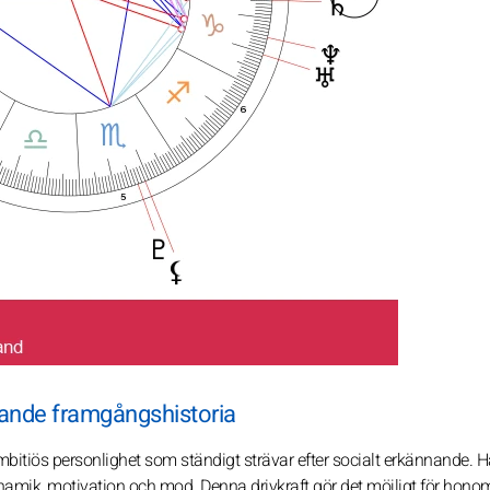
rande framgångshistoria
mbitiös personlighet som ständigt strävar efter socialt erkännande. 
dynamik, motivation och mod. Denna drivkraft gör det möjligt för honom