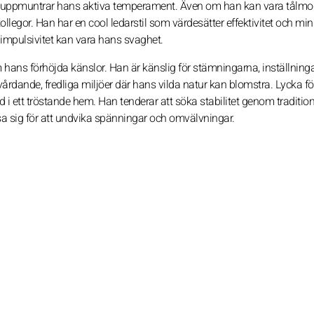
som uppmuntrar hans aktiva temperament. Även om han kan vara tålmod
egor. Han har en cool ledarstil som värdesätter effektivitet och mi
en impulsivitet kan vara hans svaghet.
 hans förhöjda känslor. Han är känslig för stämningarna, inställning
rdande, fredliga miljöer där hans vilda natur kan blomstra. Lycka 
 ett tröstande hem. Han tenderar att söka stabilitet genom traditio
ssa sig för att undvika spänningar och omvälvningar.