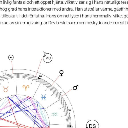
livlig fantasi och ett öppet hjärta, vilket visar sig i hans naturligt re
 hög grad hans interaktioner med andra. Han utstrålar värme, gästfri
llbaka till det förflutna. Hans ömhet lyser i hans hemmaliv, vilket g
erkad av sin omgivning, är Dev beslutsam men beskyddande om sitt in